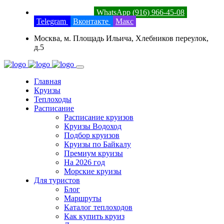
8 (800) 201-52-23
WhatsApp (916) 966-45-08
Telegram
Вконтакте
Макс
Москва, м. Площадь Ильича, Хлебников переулок,
д.5
Главная
Круизы
Теплоходы
Расписание
Расписание круизов
Круизы Водоход
Подбор круизов
Круизы по Байкалу
Премиум круизы
На 2026 год
Морские круизы
Для туристов
Блог
Маршруты
Каталог теплоходов
Как купить круиз