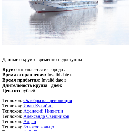
Данные о круизе временно недоступны
Круиз
отправляется из города .
Время отправления:
Invalid date в
Время прибытия:
Invalid date в
Длительность круиза - дней:
Цена от:
рублей
Теплоход:
Октябрьская революция
Теплоход:
Иван Кулибин
Теплоход:
Афанасий Никитин
Теплоход:
Александр Свешников
Теплоход:
Алдан
Теплоход:
Золотое кольцо