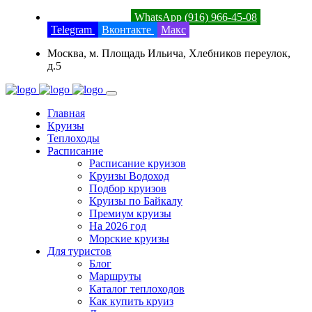
8 (800) 201-52-23
WhatsApp (916) 966-45-08
Telegram
Вконтакте
Макс
Москва, м. Площадь Ильича, Хлебников переулок,
д.5
Главная
Круизы
Теплоходы
Расписание
Расписание круизов
Круизы Водоход
Подбор круизов
Круизы по Байкалу
Премиум круизы
На 2026 год
Морские круизы
Для туристов
Блог
Маршруты
Каталог теплоходов
Как купить круиз