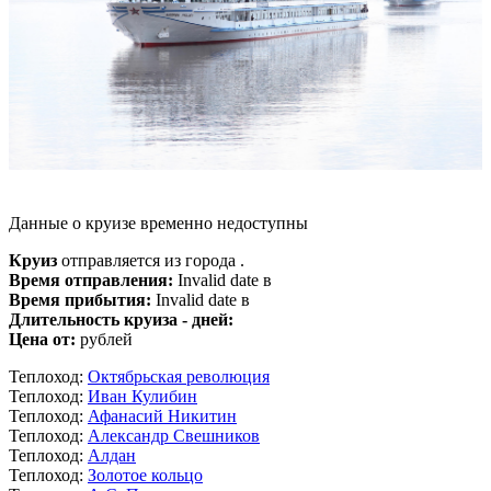
Данные о круизе временно недоступны
Круиз
отправляется из города .
Время отправления:
Invalid date в
Время прибытия:
Invalid date в
Длительность круиза - дней:
Цена от:
рублей
Теплоход:
Октябрьская революция
Теплоход:
Иван Кулибин
Теплоход:
Афанасий Никитин
Теплоход:
Александр Свешников
Теплоход:
Алдан
Теплоход:
Золотое кольцо