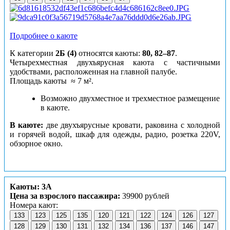
Подробнее о каюте
К категории
2Б (4)
относятся каюты:
80, 82–87
.
Четырехместная двухъярусная каюта с частичными
удобствами, расположенная на главной палубе.
Площадь каюты ≈ 7 м².
Возможно двухместное и трехместное размещение
в каюте.
В каюте:
две двухъярусные кровати, раковина с холодной
и горячей водой, шкаф для одежды, радио, розетка 220V,
обзорное окно.
Каюты: 3А
Цена за взрослого пассажира:
39900 рублей
Номера кают:
133
123
125
135
120
121
122
124
126
127
128
129
130
131
132
134
136
137
146
147