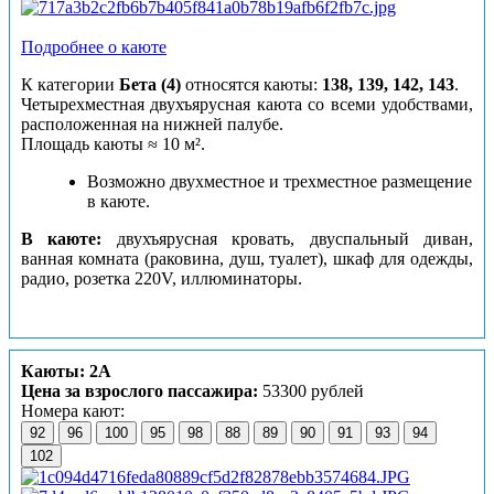
Подробнее о каюте
К категории
Бета (4)
относятся каюты:
138, 139, 142, 143
.
Четырехместная двухъярусная каюта со всеми удобствами,
расположенная на нижней палубе.
Площадь каюты ≈ 10 м².
Возможно двухместное и трехместное размещение
в каюте.
В каюте:
двухъярусная кровать, двуспальный диван,
ванная комната (раковина, душ, туалет), шкаф для одежды,
радио, розетка 220V, иллюминаторы.
Каюты: 2А
Цена за взрослого пассажира:
53300 рублей
Номера кают:
92
96
100
95
98
88
89
90
91
93
94
102