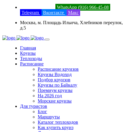
8 (800) 201-52-23
WhatsApp (916) 966-45-08
Telegram
Вконтакте
Макс
Москва, м. Площадь Ильича, Хлебников переулок,
д.5
Главная
Круизы
Теплоходы
Расписание
Расписание круизов
Круизы Водоход
Подбор круизов
Круизы по Байкалу
Премиум круизы
На 2026 год
Морские круизы
Для туристов
Блог
Маршруты
Каталог теплоходов
Как купить круиз