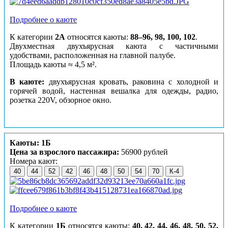
Подробнее о каюте
К категории
2А
относятся каюты:
88–96, 98, 100, 102
.
Двухместная двухъярусная каюта с частичными
удобствами, расположенная на главной палубе.
Площадь каюты ≈ 4,5 м².
В каюте:
двухъярусная кровать, раковина с холодной и
горячей водой, настенная вешалка для одежды, радио,
розетка 220V, обзорное окно.
Каюты: 1Б
Цена за взрослого пассажира:
56900 рублей
Номера кают:
40
44
52
42
46
48
50
54
70
К-4
Подробнее о каюте
К категории
1Б
относятся каюты:
40, 42, 44, 46, 48, 50, 52,