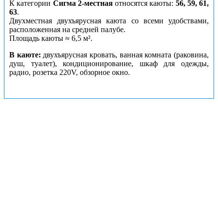
К категории
Сигма 2-местная
относятся каюты:
56, 59, 61,
63
.
Двухместная двухъярусная каюта со всеми удобствами,
расположенная на средней палубе.
Площадь каюты ≈ 6,5 м².
В каюте:
двухъярусная кровать,
ванная комната (раковина,
душ, туалет),
кондиционирование, шкаф для одежды,
радио, розетка 220V, обзорное окно.
Каюты: Омега
Цена за взрослого пассажира:
72700 рублей
Номера кают:
69
68
67
53
57
66
64
65
Подробнее о каюте
К категории
Омега
относятся каюты:
53, 57, 64–69
.
Двухместная каюта со всеми удобствами, расположенная