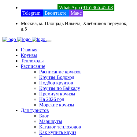
8 (800) 201-52-23
WhatsApp (916) 966-45-08
Telegram
Вконтакте
Макс
Москва, м. Площадь Ильича, Хлебников переулок,
д.5
Главная
Круизы
Теплоходы
Расписание
Расписание круизов
Круизы Водоход
Подбор круизов
Круизы по Байкалу
Премиум круизы
На 2026 год
Морские круизы
Для туристов
Блог
Маршруты
Каталог теплоходов
Как купить круиз