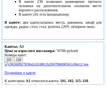
В каюте 236 возможно размещение третьего
человека на дополнительном спальном месте
верхнего расположения.
В каюте 241 есть кондиционер.
В каюте:
два односпальных места, раковина, шкаф для
одежды, радио, стол, стул, розетка 220V, обзорное окно.
Каюты: А1
Цена за взрослого пассажира:
70700 рублей
Номера кают:
115
118
Подробнее о каюте
К категории
А1
относится каюта:
101, 102, 115–118
.
Одноместная каюта со всеми удобствами, расположенная
на главной палубе.
Возможно размещение второго человека на
дополнительном спальном месте.