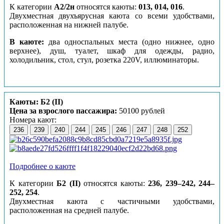
К категории
А2/2н
относятся каюты:
013, 014, 016
.
Двухместная двухъярусная каюта со всеми удобствами,
расположенная на нижней палубе.
В каюте:
два односпальных места (одно нижнее, одно
верхнее), душ, туалет, шкаф для одежды, радио,
холодильник, стол, стул, розетка 220V, иллюминаторы.
Каюты: Б2 (II)
Цена за взрослого пассажира:
50100 рублей
Номера кают:
236
239
240
244
245
246
247
248
252
Подробнее о каюте
К категории
Б2 (II)
относятся каюты:
236, 239–242, 244–
252, 254
.
Двухместная каюта с частичными удобствами,
расположенная на средней палубе.