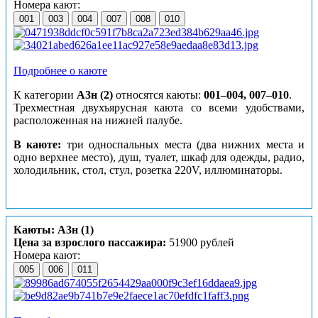
Номера кают:
001
003
004
007
008
010
Подробнее о каюте
К категории
А3н (2)
относятся каюты:
001–004, 007–010
.
Трехместная двухъярусная каюта со всеми удобствами,
расположенная на нижней палубе.
В каюте:
три односпальных места (два нижних места и
одно верхнее место), душ, туалет, шкаф для одежды, радио,
холодильник, стол, стул, розетка 220V, иллюминаторы.
Каюты: А3н (1)
Цена за взрослого пассажира:
51900 рублей
Номера кают:
005
006
011