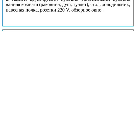
ванная комната (раковина, душ, туалет), стол, холодильник,
навесная полка, розетки 220 V. обзорное окно.
Каюты: Стандарт+
Цена за взрослого пассажира:
23600 рублей
Номера кают:
51
52
53
54
Подробнее о каюте
К категории
Стандарт+
относятся каюты:
51–54
.
Двухместная каюта со всеми удобствами, расположенная
на нижней палубе.
В каюте:
две односпальные кровати, ванная комната
(раковина, душ, туалет), холодильник, розетки 220 V,
иллюминатор.