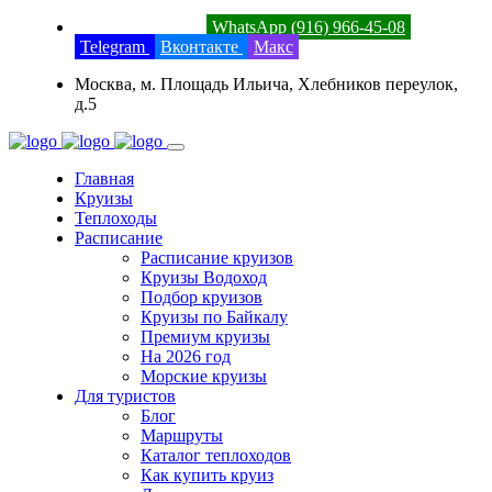
8 (800) 201-52-23
WhatsApp (916) 966-45-08
Telegram
Вконтакте
Макс
Москва, м. Площадь Ильича, Хлебников переулок,
д.5
Главная
Круизы
Теплоходы
Расписание
Расписание круизов
Круизы Водоход
Подбор круизов
Круизы по Байкалу
Премиум круизы
На 2026 год
Морские круизы
Для туристов
Блог
Маршруты
Каталог теплоходов
Как купить круиз