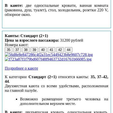
В каюте:
две односпальные кровати, ванная комната
(раковина, душ, туалет), стол, холодильник, розетки 220 V,
обзорное окно.
Каюты: Стандарт (2+1)
Цена за взрослого пассажира:
31200 рублей
Номера кают:
35
37
38
39
40
41
42
44
Подробнее о каюте
К категории
Стандарт (2+1)
относятся каюты:
35, 37–42,
44
.
Двухместная каюта со всеми удобствами, расположенная
на главной палубе.
Возможно размещение третьего человека на
дополнительном верхнем месте.
В каюте:
двухъярусная кровать, односпальная кровать,