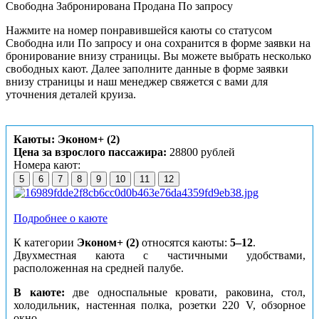
Свободна
Забронирована
Продана
По запросу
Нажмите на номер понравившейся каюты со статусом
Свободна или По запросу и она сохранится в форме заявки на
бронирование внизу страницы. Вы можете выбрать несколько
свободных кают. Далее заполните данные в форме заявки
внизу страницы и наш менеджер свяжется с вами для
уточнения деталей круиза.
Каюты: Эконом+ (2)
Цена за взрослого пассажира:
28800 рублей
Номера кают:
5
6
7
8
9
10
11
12
Подробнее о каюте
К категории
Эконом+ (2)
относятся каюты:
5–12
.
Двухместная каюта с частичными удобствами,
расположенная на средней палубе.
В каюте:
две односпальные кровати, раковина, стол,
холодильник, настенная полка, розетки 220 V, обзорное
окно.