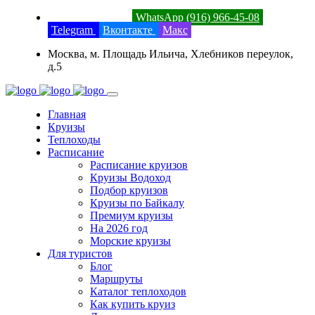
8 (800) 201-52-23
WhatsApp (916) 966-45-08
Telegram
Вконтакте
Макс
Москва, м. Площадь Ильича, Хлебников переулок,
д.5
Главная
Круизы
Теплоходы
Расписание
Расписание круизов
Круизы Водоход
Подбор круизов
Круизы по Байкалу
Премиум круизы
На 2026 год
Морские круизы
Для туристов
Блог
Маршруты
Каталог теплоходов
Как купить круиз