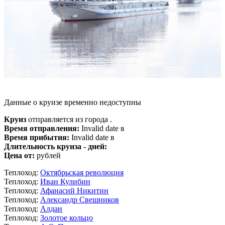
Данные о круизе временно недоступны
Круиз
отправляется из города .
Время отправления:
Invalid date в
Время прибытия:
Invalid date в
Длительность круиза - дней:
Цена от:
рублей
Теплоход:
Октябрьская революция
Теплоход:
Иван Кулибин
Теплоход:
Афанасий Никитин
Теплоход:
Александр Свешников
Теплоход:
Алдан
Теплоход:
Золотое кольцо