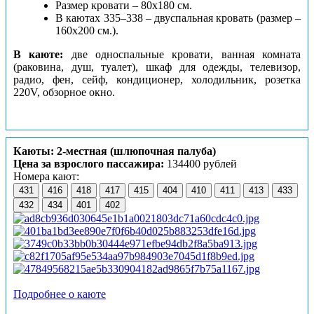
Размер кровати – 80х180 см.
В каютах 335–338 – двуспальная кровать (размер –
160х200 см.).
В каюте:
две односпальные кровати, ванная комната
(раковина, душ, туалет), шкаф для одежды, телевизор,
радио, фен, сейф, кондиционер, холодильник, розетка
220V, обзорное окно.
Каюты: 2-местная (шлюпочная палуба)
Цена за взрослого пассажира:
134400 рублей
Номера кают:
431
416
418
417
415
404
410
411
413
433
432
434
401
402
Подробнее о каюте