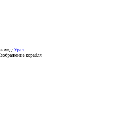
лоход:
Урал