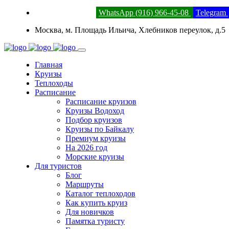
8 (800) 201-52-23
WhatsApp (916) 966-45-08
Telegram
Москва, м. Площадь Ильича, Хлебников переулок, д.5
Главная
Круизы
Теплоходы
Расписание
Расписание круизов
Круизы Водоход
Подбор круизов
Круизы по Байкалу
Премиум круизы
На 2026 год
Морские круизы
Для туристов
Блог
Маршруты
Каталог теплоходов
Как купить круиз
Для новичков
Памятка туристу