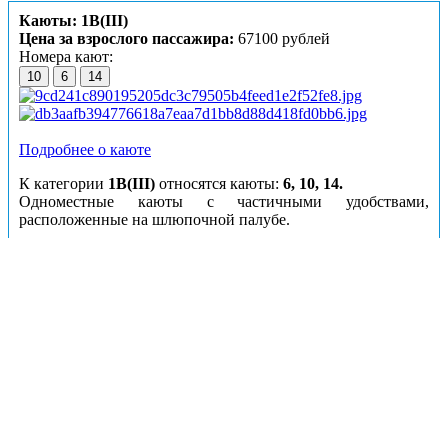
Каюты: 1В(III)
Цена за взрослого пассажира:
67100 рублей
Номера кают:
10
6
14
Подробнее о каюте
К категории
1В(III)
относятся каюты:
6, 10, 14.
Одноместные каюты с частичными удобствами,
расположенные на шлюпочной палубе.
В каюте:
односпальная кровать, раковина, туалетные
принадлежности (шампунь, мыло, гель для душа), шкаф,
стол-тумба, радио, розетки 220V, обзорное окно.
Каюты: 3А(I)
Цена за взрослого пассажира:
54200 рублей
Номера кают:
59
60
61
62