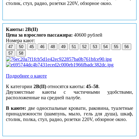
столик, стул, радио, розетки 220V, обзорное окно.
Каюты: 2B(II)
Цена за взрослого пассажира:
40600 рублей
Номера кают:
47
50
45
46
48
49
51
52
53
54
55
56
57
58
Подробнее о каюте
К категории
2B(II)
относятся каюты:
45–58
.
Двухместные каюты с частичными удобствами,
расположенные на средней палубе.
В каюте:
две односпальные кровати, раковина, туалетные
принадлежности (шампунь, мыло, гель для душа), шкаф,
столик, полка, стул, радио, розетки 220V, обзорное окно.