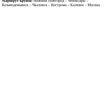
Маршрут круиза:
Нижний Новгород – Чебоксары –
Козьмодемьянск – Чкаловск – Кострома – Калязин – Москва