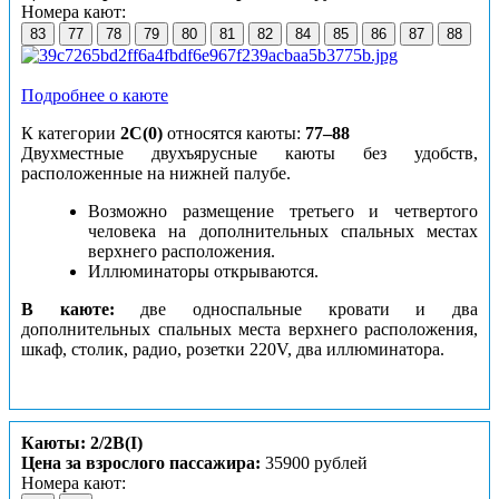
Номера кают:
83
77
78
79
80
81
82
84
85
86
87
88
Подробнее о каюте
К категории
2С(0)
относятся каюты:
77–88
Двухместные двухъярусные каюты без удобств,
расположенные на нижней палубе.
Возможно размещение третьего и четвертого
человека на дополнительных спальных местах
верхнего расположения.
Иллюминаторы открываются.
В каюте:
две односпальные кровати и два
дополнительных спальных места верхнего расположения,
шкаф, столик, радио, розетки 220V, два иллюминатора.
Каюты: 2/2B(I)
Цена за взрослого пассажира:
35900 рублей
Номера кают: