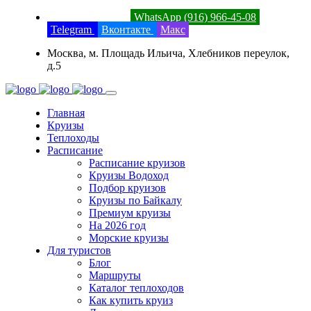
8 (800) 201-52-23
WhatsApp (916) 966-45-08
Telegram
Вконтакте
Макс
Москва, м. Площадь Ильича, Хлебников переулок,
д.5
Главная
Круизы
Теплоходы
Расписание
Расписание круизов
Круизы Водоход
Подбор круизов
Круизы по Байкалу
Премиум круизы
На 2026 год
Морские круизы
Для туристов
Блог
Маршруты
Каталог теплоходов
Как купить круиз