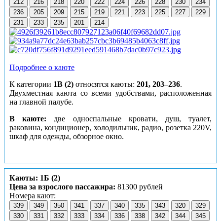
212
216
218
220
222
224
226
228
230
234
236
205
209
215
219
221
223
225
227
229
231
233
235
201
214
Подробнее о каюте
К категории
1В (2)
относятся каюты:
201, 203–236
.
Двухместная каюта со всеми удобствами, расположенная
на главной палубе.
В каюте:
две односпальные кровати, душ, туалет,
раковина, кондиционер, холодильник, радио, розетка 220V,
шкаф для одежды, обзорное окно.
Каюты: 1Б (2)
Цена за взрослого пассажира:
81300 рублей
Номера кают:
339
349
350
341
337
340
335
343
320
329
330
331
332
333
334
336
338
342
344
345