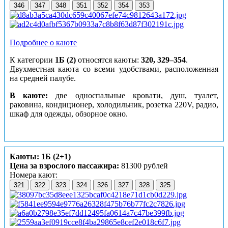
346
347
348
351
352
354
353
Подробнее о каюте
К категории
1Б (2)
относятся каюты:
320, 329–354
.
Двухместная каюта со всеми удобствами, расположенная
на средней палубе.
В каюте:
две односпальные кровати, душ, туалет,
раковина, кондиционер, холодильник, розетка 220V, радио,
шкаф для одежды, обзорное окно.
Каюты: 1Б (2+1)
Цена за взрослого пассажира:
81300 рублей
Номера кают:
321
322
323
324
326
327
328
325