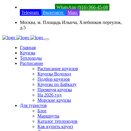
8 (800) 201-52-23
WhatsApp (916) 966-45-08
Telegram
Вконтакте
Макс
Москва, м. Площадь Ильича, Хлебников переулок,
д.5
Главная
Круизы
Теплоходы
Расписание
Расписание круизов
Круизы Водоход
Подбор круизов
Круизы по Байкалу
Премиум круизы
На 2026 год
Морские круизы
Для туристов
Блог
Маршруты
Каталог теплоходов
Как купить круиз