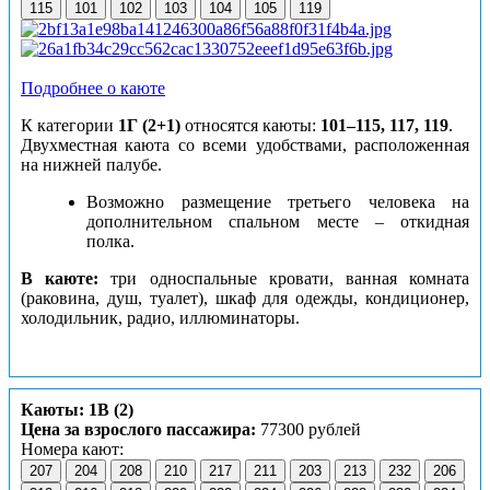
115
101
102
103
104
105
119
Подробнее о каюте
К категории
1Г (2+1)
относятся каюты:
101–115, 117, 119
.
Двухместная каюта со всеми удобствами, расположенная
на нижней палубе.
Возможно размещение третьего человека на
дополнительном спальном месте – откидная
полка.
В каюте:
три односпальные кровати, ванная комната
(раковина, душ, туалет), шкаф для одежды, кондиционер,
холодильник, радио, иллюминаторы.
Каюты: 1В (2)
Цена за взрослого пассажира:
77300 рублей
Номера кают:
207
204
208
210
217
211
203
213
232
206