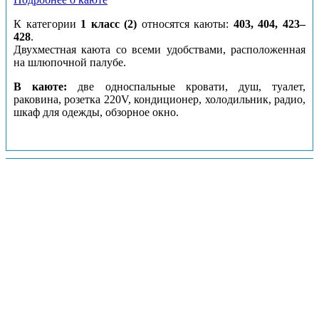
К категории
1 класс (2)
относятся каюты:
403, 404, 423–
428
.
Двухместная каюта со всеми удобствами, расположенная
на шлюпочной палубе.
В каюте:
две односпальные кровати, душ, туалет,
раковина, розетка 220V, кондиционер, холодильник, радио,
шкаф для одежды, обзорное окно.
Каюты: 1Б (1)
Цена за взрослого пассажира:
91900 рублей
Номера кают:
367
317
318
368
369
370
371
372
Подробнее о каюте
К категории
1Б (1)
относятся каюты:
317, 318, 367–372
.
Одноместная каюта со всеми удобствами, расположенная
на средней палубе.