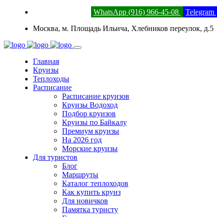
8 (800) 201-52-23
WhatsApp (916) 966-45-08
Telegram
Москва, м. Площадь Ильича, Хлебников переулок, д.5
Главная
Круизы
Теплоходы
Расписание
Расписание круизов
Круизы Водоход
Подбор круизов
Круизы по Байкалу
Премиум круизы
На 2026 год
Морские круизы
Для туристов
Блог
Маршруты
Каталог теплоходов
Как купить круиз
Для новичков
Памятка туристу