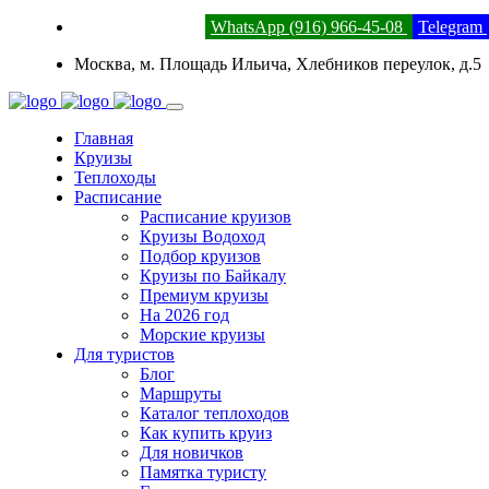
8 (800) 201-52-23
WhatsApp (916) 966-45-08
Telegram
Москва, м. Площадь Ильича, Хлебников переулок, д.5
Главная
Круизы
Теплоходы
Расписание
Расписание круизов
Круизы Водоход
Подбор круизов
Круизы по Байкалу
Премиум круизы
На 2026 год
Морские круизы
Для туристов
Блог
Маршруты
Каталог теплоходов
Как купить круиз
Для новичков
Памятка туристу