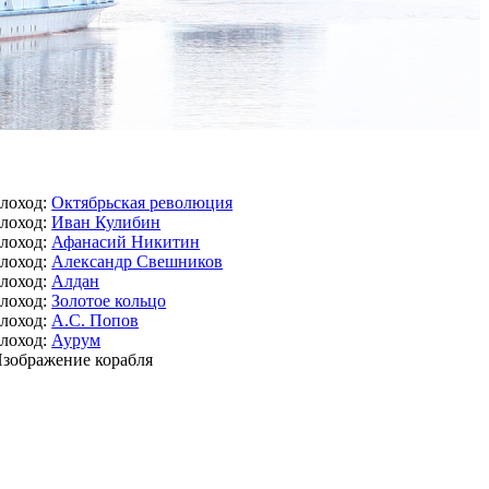
лоход:
Октябрьская революция
лоход:
Иван Кулибин
лоход:
Афанасий Никитин
лоход:
Александр Свешников
лоход:
Алдан
лоход:
Золотое кольцо
лоход:
А.С. Попов
лоход:
Аурум