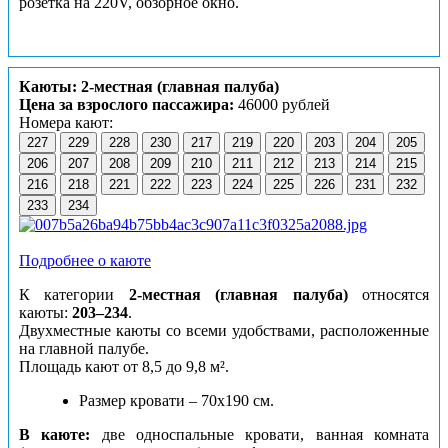
розетка на 220V, обзорное окно.
Каюты: 2-местная (главная палуба)
Цена за взрослого пассажира:
46000 рублей
Номера кают:
227
229
228
230
217
219
220
203
204
205
206
207
208
209
210
211
212
213
214
215
216
218
221
222
223
224
225
226
231
232
233
234
Подробнее о каюте
К категории
2-местная (главная палуба)
относятся
каюты:
203–234
.
Двухместные каюты со всеми удобствами, расположенные
на главной палубе.
Площадь кают от 8,5 до 9,8 м².
Размер кровати – 70х190 см.
В каюте:
две односпальные кровати, ванная комната