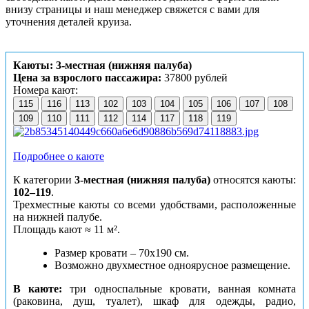
внизу страницы и наш менеджер свяжется с вами для
уточнения деталей круиза.
Каюты: 3-местная (нижняя палуба)
Цена за взрослого пассажира:
37800 рублей
Номера кают:
115
116
113
102
103
104
105
106
107
108
109
110
111
112
114
117
118
119
Подробнее о каюте
К категории
3-местная (нижняя палуба)
относятся каюты:
102–119
.
Трехместные каюты со всеми удобствами, расположенные
на нижней палубе.
Площадь кают ≈ 11 м².
Размер кровати – 70х190 см.
Возможно двухместное одноярусное размещение.
В каюте:
три односпальные кровати, ванная комната
(раковина, душ, туалет), шкаф для одежды, радио,