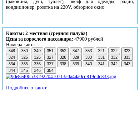
(раковина, душ, туалет), шкаф для одежды, радио,
кондиционер, розетка на 220V, обзорное окно.
Каюты: 2-местная (средняя палуба)
Цена за взрослого пассажира:
47900 рублей
Номера кают:
348
350
349
351
352
347
353
321
322
323
324
325
326
327
328
329
330
331
332
333
334
335
336
337
338
339
340
341
342
343
344
345
346
354
Подробнее о каюте
К категории
2-местная (средняя палуба)
относятся
каюты:
321–354
.
Двухместные каюты со всеми удобствами, расположенные
на средней палубе.
Площадь кают от 8,5 до 9,8 м².
Размер кровати – 70х190 см.