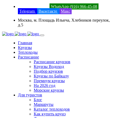
8 (800) 201-52-23
WhatsApp (916) 966-45-08
Telegram
Вконтакте
Макс
Москва, м. Площадь Ильича, Хлебников переулок,
д.5
Главная
Круизы
Теплоходы
Расписание
Расписание круизов
Круизы Водоход
Подбор круизов
Круизы по Байкалу
Премиум круизы
На 2026 год
Морские круизы
Для туристов
Блог
Маршруты
Каталог теплоходов
Как купить круиз