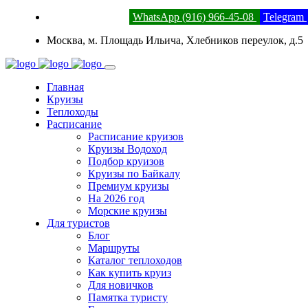
8 (800) 201-52-23
WhatsApp (916) 966-45-08
Telegram
Москва, м. Площадь Ильича, Хлебников переулок, д.5
Главная
Круизы
Теплоходы
Расписание
Расписание круизов
Круизы Водоход
Подбор круизов
Круизы по Байкалу
Премиум круизы
На 2026 год
Морские круизы
Для туристов
Блог
Маршруты
Каталог теплоходов
Как купить круиз
Для новичков
Памятка туристу