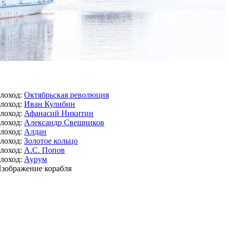
лоход:
Октябрьская революция
лоход:
Иван Кулибин
лоход:
Афанасий Никитин
лоход:
Александр Свешников
лоход:
Алдан
лоход:
Золотое кольцо
лоход:
А.С. Попов
лоход:
Аурум