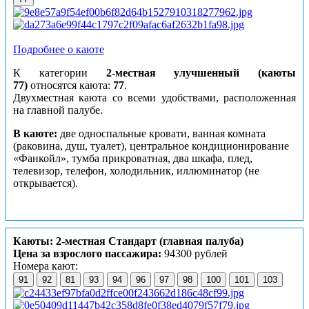
Подробнее о каюте
К категории
2-местная улучшенный (каюты
77)
относятся каюта:
77
.
Двухместная каюта со всеми удобствами, расположенная
на главной палубе.
В каюте:
две односпальные кровати, ванная комната
(раковина, душ, туалет), центральное кондиционирование
«Фанкойл», тумба прикроватная, два шкафа, плед,
телевизор, телефон, холодильник, иллюминатор (не
открывается).
Каюты: 2-местная Стандарт (главная палуба)
Цена за взрослого пассажира:
94300 рублей
Номера кают:
91
92
81
93
94
96
97
98
100
101
103