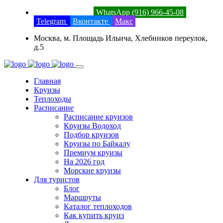
8 (800) 201-52-23
WhatsApp (916) 966-45-08
Telegram
Вконтакте
Макс
Москва, м. Площадь Ильича, Хлебников переулок,
д.5
Главная
Круизы
Теплоходы
Расписание
Расписание круизов
Круизы Водоход
Подбор круизов
Круизы по Байкалу
Премиум круизы
На 2026 год
Морские круизы
Для туристов
Блог
Маршруты
Каталог теплоходов
Как купить круиз