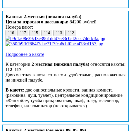
Каюты: 2-местная (нижняя палуба)
Цена за взрослого пассажира:
84200 рублей
Номера кают:
116
117
115
114
113
112
Подробнее о каюте
К категории
2-местная (нижняя палуба)
относятся каюты:
112
–
117
.
Двухместная каюта со всеми удобствами, расположенная
на нижней палубе.
В каюте:
две односпальные кровати, ванная комната
(раковина, душ, туалет), центральное кондиционирование
«Фанкойл», тумба прикроватная, шкаф, плед, телевизор,
телефон, иллюминатор (не открывается).
Каюты: 2-местная (без окна 89, 95, 99)