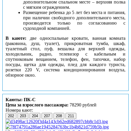
дополнительном спальном месте – верхняя полка
с мягким ограждением.
Размещение ребенка до 5 лет без места и питания,
при наличии свободного дополнительного места,
производится только по согласованию с
судоходной компанией.
В каюте:
две односпальные кровати, ванная комната
(раковина, душ, туалет), прикроватная тумба, шкаф,
туалетный стол, пуф, вешалка для верхней одежды,
холодильник, радио, телевизор с кабельным и
спутниковым вещанием, телефон, фен, тапочки, набор
посуды, щетка для одежды, плед для каждого туриста,
розетки 220 V, система кондиционирования воздуха,
обзорное окно.
Каюты: ПК-С
Цена за взрослого пассажира:
78290 рублей
Номера кают:
202
203
204
207
208
211