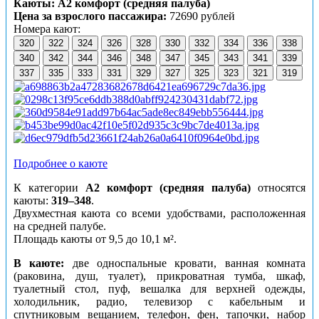
Каюты: А2 комфорт (средняя палуба)
Цена за взрослого пассажира:
72690 рублей
Номера кают:
320
322
324
326
328
330
332
334
336
338
340
342
344
346
348
347
345
343
341
339
337
335
333
331
329
327
325
323
321
319
Подробнее о каюте
К категории
А2 комфорт (средняя палуба)
относятся
каюты:
319–348
.
Двухместная каюта со всеми удобствами, расположенная
на средней палубе.
Площадь каюты от 9,5 до 10,1 м².
В каюте:
две односпальные кровати, ванная комната
(раковина, душ, туалет), прикроватная тумба, шкаф,
туалетный стол, пуф, вешалка для верхней одежды,
холодильник, радио, телевизор с кабельным и
спутниковым вещанием, телефон, фен, тапочки, набор