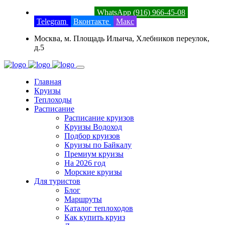
8 (800) 201-52-23
WhatsApp (916) 966-45-08
Telegram
Вконтакте
Макс
Москва, м. Площадь Ильича, Хлебников переулок,
д.5
Главная
Круизы
Теплоходы
Расписание
Расписание круизов
Круизы Водоход
Подбор круизов
Круизы по Байкалу
Премиум круизы
На 2026 год
Морские круизы
Для туристов
Блог
Маршруты
Каталог теплоходов
Как купить круиз