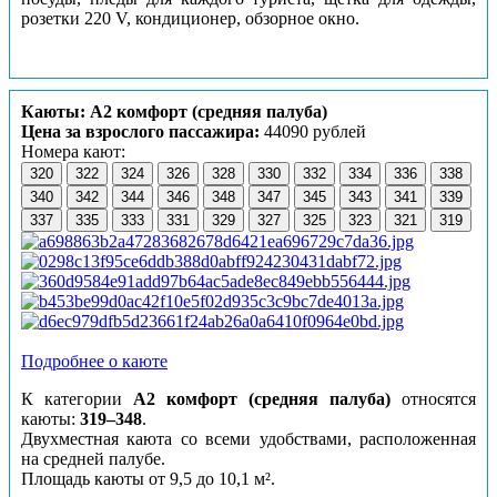
розетки 220 V, кондиционер, обзорное окно.
Каюты: А2 комфорт (средняя палуба)
Цена за взрослого пассажира:
44090 рублей
Номера кают:
320
322
324
326
328
330
332
334
336
338
340
342
344
346
348
347
345
343
341
339
337
335
333
331
329
327
325
323
321
319
Подробнее о каюте
К категории
А2 комфорт (средняя палуба)
относятся
каюты:
319–348
.
Двухместная каюта со всеми удобствами, расположенная
на средней палубе.
Площадь каюты от 9,5 до 10,1 м².