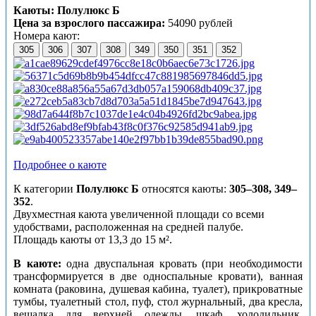
Каюты: Полулюкс Б
Цена за взрослого пассажира:
54090 рублей
Номера кают:
305
306
307
308
349
350
351
352
Подробнее о каюте
К категории
Полулюкс Б
относятся каюты:
305–308, 349–
352
.
Двухместная каюта увеличенной площади со всеми
удобствами, расположенная на средней палубе.
Площадь каюты от 13,3 до 15 м².
В каюте:
одна двуспальная кровать (при необходимости
трансформируется в две односпальные кровати), ванная
комната (раковина, душевая кабина, туалет), прикроватные
тумбы, туалетный стол, пуф, стол журнальный, два кресла,
вешалка для верхней одежды, шкаф, холодильник,