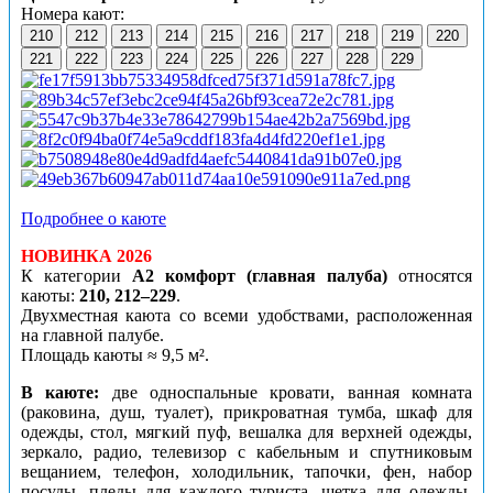
Номера кают:
210
212
213
214
215
216
217
218
219
220
221
222
223
224
225
226
227
228
229
Подробнее о каюте
НОВИНКА 2026
К категории
А2 комфорт (главная палуба)
относятся
каюты:
210, 212–229
.
Двухместная каюта со всеми удобствами, расположенная
на главной палубе.
Площадь каюты ≈ 9,5 м².
В каюте:
две односпальные кровати, ванная комната
(раковина, душ, туалет), прикроватная тумба, шкаф для
одежды, стол, мягкий пуф, вешалка для верхней одежды,
зеркало, радио, телевизор с кабельным и спутниковым
вещанием, телефон, холодильник, тапочки, фен, набор
посуды, пледы для каждого туриста, щетка для одежды,