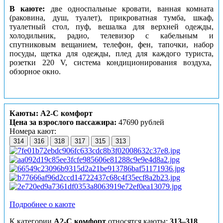
В каюте:
две односпальные кровати, ванная комната
(раковина, душ, туалет), прикроватная тумба, шкаф,
туалетный стол, пуф, вешалка для верхней одежды,
холодильник, радио, телевизор с кабельным и
спутниковым вещанием, телефон, фен, тапочки, набор
посуды, щетка для одежды, плед для каждого туриста,
розетки 220 V, система кондиционирования воздуха,
обзорное окно.
Каюты: А2-С комфорт
Цена за взрослого пассажира:
47690 рублей
Номера кают:
314
316
318
317
315
313
Подробнее о каюте
К категории
А2-С комфорт
относятся каюты:
313–318
.