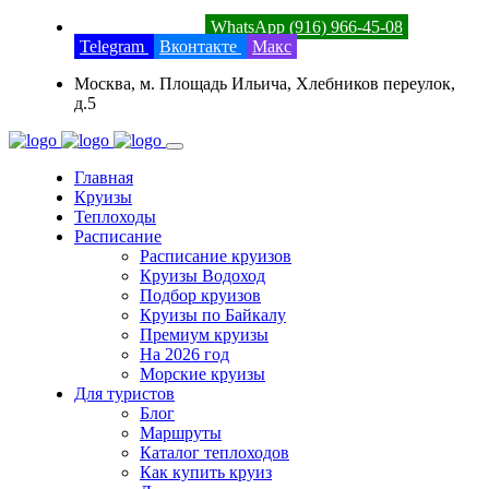
8 (800) 201-52-23
WhatsApp (916) 966-45-08
Telegram
Вконтакте
Макс
Москва, м. Площадь Ильича, Хлебников переулок,
д.5
Главная
Круизы
Теплоходы
Расписание
Расписание круизов
Круизы Водоход
Подбор круизов
Круизы по Байкалу
Премиум круизы
На 2026 год
Морские круизы
Для туристов
Блог
Маршруты
Каталог теплоходов
Как купить круиз