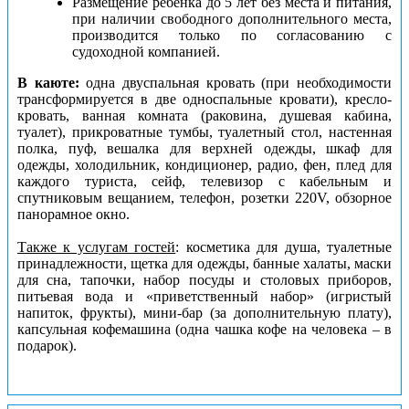
Размещение ребенка до 5 лет без места и питания,
при наличии свободного дополнительного места,
производится только по согласованию с
судоходной компанией.
В каюте:
одна двуспальная кровать (при необходимости
трансформируется в две односпальные кровати), кресло-
кровать, ванная комната (раковина, душевая кабина,
туалет), прикроватные тумбы, туалетный стол, настенная
полка, пуф, вешалка для верхней одежды, шкаф для
одежды, холодильник, кондиционер, радио, фен, плед для
каждого туриста, сейф, телевизор с кабельным и
спутниковым вещанием, телефон, розетки 220V, обзорное
панорамное окно.
Также к услугам гостей
: косметика для душа, туалетные
принадлежности, щетка для одежды, банные халаты, маски
для сна, тапочки, набор посуды и столовых приборов,
питьевая вода и «приветственный набор» (игристый
напиток, фрукты), мини-бар (за дополнительную плату),
капсульная кофемашина (одна чашка кофе на человека – в
подарок).