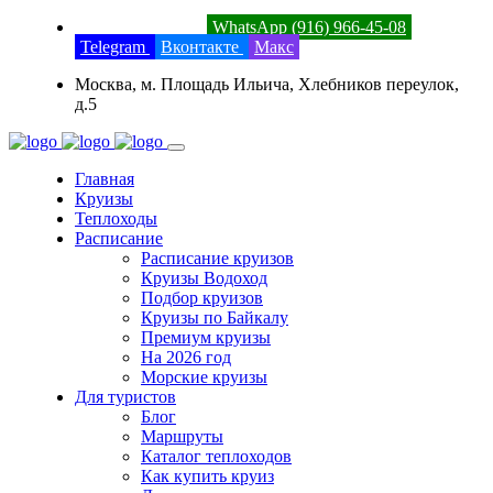
8 (800) 201-52-23
WhatsApp (916) 966-45-08
Telegram
Вконтакте
Макс
Москва, м. Площадь Ильича, Хлебников переулок,
д.5
Главная
Круизы
Теплоходы
Расписание
Расписание круизов
Круизы Водоход
Подбор круизов
Круизы по Байкалу
Премиум круизы
На 2026 год
Морские круизы
Для туристов
Блог
Маршруты
Каталог теплоходов
Как купить круиз