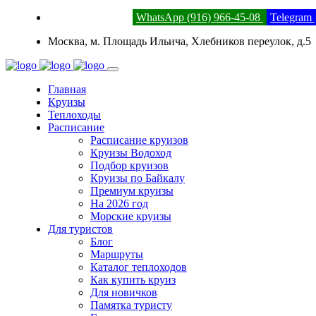
8 (800) 201-52-23
WhatsApp (916) 966-45-08
Telegram
Москва, м. Площадь Ильича, Хлебников переулок, д.5
Главная
Круизы
Теплоходы
Расписание
Расписание круизов
Круизы Водоход
Подбор круизов
Круизы по Байкалу
Премиум круизы
На 2026 год
Морские круизы
Для туристов
Блог
Маршруты
Каталог теплоходов
Как купить круиз
Для новичков
Памятка туристу