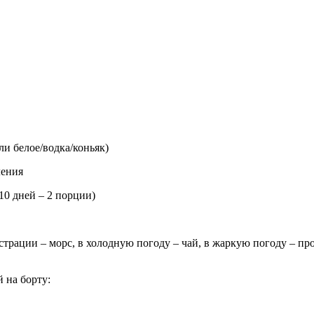
ли белое/водка/коньяк)
ления
10 дней – 2 порции)
страции – морс, в холодную погоду – чай, в жаркую погоду – п
 на борту: