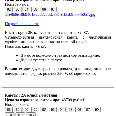
Номера кают:
82
83
84
85
86
87
Подробнее о каюте
К категории
2Б класс
относятся каюты:
82–87
.
Четырехместная двухъярусная каюта с частичными
удобствами, расположенная на главной палубе.
Площадь каюты ≈ 6 м².
В каюте возможно трехместное размещение.
Душ и туалет на палубе.
В каюте:
две двухъярусные кровати, раковина, шкаф для
одежды, стол, радио, розетка 220 V, обзорное окно.
Каюты: 2А класс 2-местная
Цена за взрослого пассажира:
48700 рублей
Номера кают:
88
89
90
91
92
93
94
95
96
97
99
101
102
103