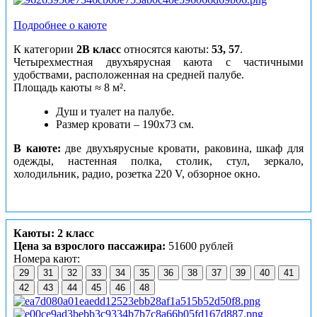
Подробнее о каюте
К категории
2В класс
относятся каюты:
53, 57
.
Четырехместная двухъярусная каюта с частичными
удобствами, расположенная на средней палубе.
Площадь каюты ≈ 8 м².
Душ и туалет на палубе.
Размер кровати – 190х73 см.
В каюте:
две двухъярусные кровати, раковина, шкаф для
одежды, настенная полка, столик, стул, зеркало,
холодильник, радио, розетка 220 V, обзорное окно.
Каюты: 2 класс
Цена за взрослого пассажира:
51600 рублей
Номера кают:
29
31
32
33
34
35
36
38
37
39
40
41
42
43
44
45
46
48