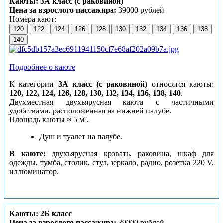
Каюты: 3А класс (с раковиной)
Цена за взрослого пассажира:
39000 рублей
Номера кают:
120
122
124
126
128
130
132
134
136
138
140
Подробнее о каюте
К категории
3А класс (с раковиной)
относятся каюты:
120, 122, 124, 126, 128, 130, 132, 134, 136, 138, 140
.
Двухместная двухъярусная каюта с частичными
удобствами, расположенная на нижней палубе.
Площадь каюты ≈ 5 м².
Душ и туалет на палубе.
В каюте:
двухъярусная кровать, раковина, шкаф для
одежды, тумба, столик, стул, зеркало, радио, розетка 220 V,
иллюминатор.
Каюты: 2Б класс
Цена за взрослого пассажира:
39000 рублей