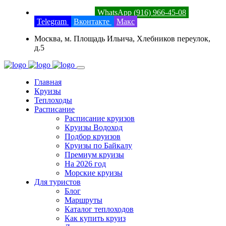
8 (800) 201-52-23
WhatsApp (916) 966-45-08
Telegram
Вконтакте
Макс
Москва, м. Площадь Ильича, Хлебников переулок,
д.5
Главная
Круизы
Теплоходы
Расписание
Расписание круизов
Круизы Водоход
Подбор круизов
Круизы по Байкалу
Премиум круизы
На 2026 год
Морские круизы
Для туристов
Блог
Маршруты
Каталог теплоходов
Как купить круиз