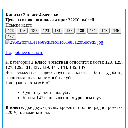
Каюты: 3 класс 4-местная
Цена за взрослого пассажира:
32200 рублей
Номера кают:
123
125
127
129
131
137
139
141
143
145
147
Подробнее о каюте
К категории
3 класс 4-местная
относятся каюты:
123, 125,
127, 129, 131, 137, 139, 141, 143, 145, 147
.
Четырехместная двухъярусная каюта без удобств,
расположенная на нижней палубе.
Площадь каюты ≈ 6 м².
Душ и туалет на палубе.
Каюта 147 с повышенным уровнем шума
В каюте:
две двухъярусых кровати, столик, радио, розетка
220 V, иллюминаторы.