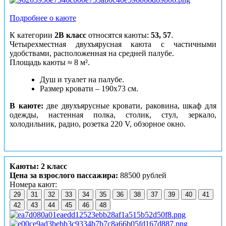
Подробнее о каюте
К категории
2В класс
относятся каюты:
53, 57
.
Четырехместная двухъярусная каюта с частичными
удобствами, расположенная на средней палубе.
Площадь каюты ≈ 8 м².
Душ и туалет на палубе.
Размер кровати – 190х73 см.
В каюте:
две двухъярусные кровати, раковина, шкаф для
одежды, настенная полка, столик, стул, зеркало,
холодильник, радио, розетка 220 V, обзорное окно.
Каюты: 2 класс
Цена за взрослого пассажира:
88500 рублей
Номера кают:
29
31
32
33
34
35
36
38
37
39
40
41
42
43
44
45
46
48