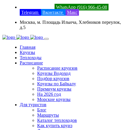
8 (800) 201-52-23
WhatsApp (916) 966-45-08
Telegram
Вконтакте
Макс
Москва, м. Площадь Ильича, Хлебников переулок,
д.5
Главная
Круизы
Теплоходы
Расписание
Расписание круизов
Круизы Водоход
Подбор круизов
Круизы по Байкалу
Премиум круизы
На 2026 год
Морские круизы
Для туристов
Блог
Маршруты
Каталог теплоходов
Как купить круиз