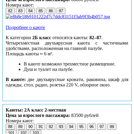
Номера кают:
82
83
84
85
86
87
Подробнее о каюте
К категории
2Б класс
относятся каюты:
82–87
.
Четырехместная двухъярусная каюта с частичными
удобствами, расположенная на главной палубе.
Площадь каюты ≈ 6 м².
В каюте возможно трехместное размещение.
Душ и туалет на палубе.
В каюте:
две двухъярусные кровати, раковина, шкаф для
одежды, стол, радио, розетка 220 V, обзорное окно.
Каюты: 2А класс 2-местная
Цена за взрослого пассажира:
83500 рублей
Номера кают:
88
89
90
91
92
93
94
95
96
97
99
101
102
103