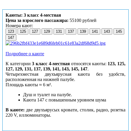
Каюты: 3 класс 4-местная
Цена за взрослого пассажира:
55100 рублей
Номера кают:
123
125
127
129
131
137
139
141
143
145
147
Подробнее о каюте
К категории
3 класс 4-местная
относятся каюты:
123, 125,
127, 129, 131, 137, 139, 141, 143, 145, 147
.
Четырехместная двухъярусная каюта без удобств,
расположенная на нижней палубе.
Площадь каюты ≈ 6 м².
Душ и туалет на палубе.
Каюта 147 с повышенным уровнем шума
В каюте:
две двухъярусых кровати, столик, радио, розетка
220 V, иллюминаторы.