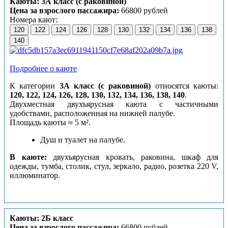
Каюты: 3А класс (с раковиной)
Цена за взрослого пассажира:
66800 рублей
Номера кают:
120
122
124
126
128
130
132
134
136
138
140
Подробнее о каюте
К категории
3А класс (с раковиной)
относятся каюты:
120, 122, 124, 126, 128, 130, 132, 134, 136, 138, 140
.
Двухместная двухъярусная каюта с частичными
удобствами, расположенная на нижней палубе.
Площадь каюты ≈ 5 м².
Душ и туалет на палубе.
В каюте:
двухъярусная кровать, раковина, шкаф для
одежды, тумба, столик, стул, зеркало, радио, розетка 220 V,
иллюминатор.
Каюты: 2Б класс
Цена за взрослого пассажира:
66800 рублей