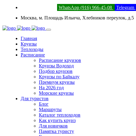
8 (800) 201-52-23
WhatsApp (916) 966-45-08
Telegram
Москва, м. Площадь Ильича, Хлебников переулок, д.5
Главная
Круизы
Теплоходы
Расписание
Расписание круизов
Круизы Водоход
Подбор круизов
Круизы по Байкалу
Премиум круизы
На 2026 год
Морские круизы
Для туристов
Блог
Маршруты
Каталог теплоходов
Как купить круиз
Для новичков
Памятка туристу