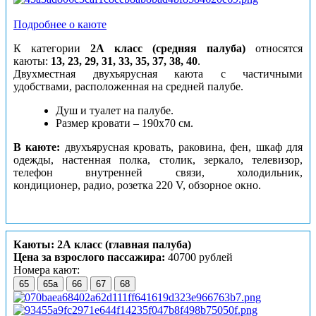
Подробнее о каюте
К категории
2А класс (средняя палуба)
относятся
каюты:
13, 23, 29, 31, 33, 35, 37, 38, 40
.
Двухместная двухъярусная каюта с частичными
удобствами, расположенная на средней палубе.
Душ и туалет на палубе.
Размер кровати – 190х70 см.
В каюте:
двухъярусная кровать, раковина, фен, шкаф для
одежды, настенная полка, столик, зеркало, телевизор,
телефон внутренней связи, холодильник,
кондиционер, радио, розетка 220 V, обзорное окно.
Каюты: 2А класс (главная палуба)
Цена за взрослого пассажира:
40700 рублей
Номера кают:
65
65а
66
67
68