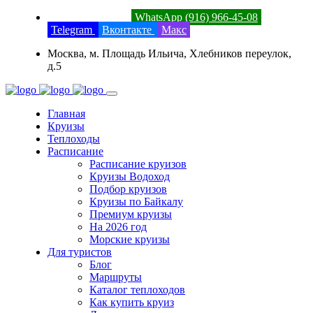
8 (800) 201-52-23
WhatsApp (916) 966-45-08
Telegram
Вконтакте
Макс
Москва, м. Площадь Ильича, Хлебников переулок,
д.5
Главная
Круизы
Теплоходы
Расписание
Расписание круизов
Круизы Водоход
Подбор круизов
Круизы по Байкалу
Премиум круизы
На 2026 год
Морские круизы
Для туристов
Блог
Маршруты
Каталог теплоходов
Как купить круиз