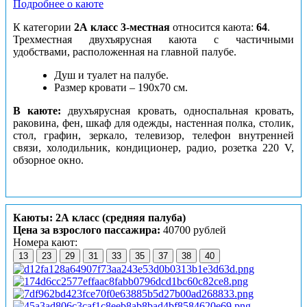
Подробнее о каюте
К категории
2А класс 3-местная
относится каюта:
64
.
Трехместная двухъярусная каюта с частичными
удобствами, расположенная на главной палубе.
Душ и туалет на палубе.
Размер кровати – 190х70 см.
В каюте:
двухъярусная кровать, односпальная кровать,
раковина, фен, шкаф для одежды, настенная полка, столик,
стол, графин, зеркало, телевизор, телефон внутренней
связи, холодильник, кондиционер, радио, розетка 220 V,
обзорное окно.
Каюты: 2А класс (средняя палуба)
Цена за взрослого пассажира:
40700 рублей
Номера кают:
13
23
29
31
33
35
37
38
40