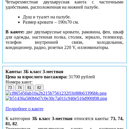
Четырехместная двухъярусная каюта с частичными
удобствами, расположенная на нижней палубе.
Душ и туалет на палубе.
Размер кровати – 190х70 см.
В каюте:
две двухъярусные кровати, раковина, фен, шкаф
для одежды, настенная полка, столик, зеркало, телевизор,
телефон внутренней связи, холодильник,
кондиционер, радио, розетки 220 V, иллюминаторы.
Каюты: 3Б класс 3-местная
Цена за взрослого пассажира:
31700 рублей
Номера кают:
73
74
81
82
Подробнее о каюте
К категории
3Б класс 3-местная
относятся каюты:
73, 74,
81, 82
.
Трехместная двухъярусная каюта с частичными