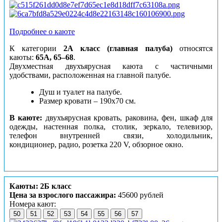
Подробнее о каюте
К категории
2А класс (главная палуба)
относятся
каюты:
65А, 65–68
.
Двухместная двухъярусная каюта с частичными
удобствами, расположенная на главной палубе.
Душ и туалет на палубе.
Размер кровати – 190х70 см.
В каюте:
двухъярусная кровать, раковина, фен, шкаф для
одежды, настенная полка, столик, зеркало, телевизор,
телефон внутренней связи, холодильник,
кондиционер, радио, розетка 220 V, обзорное окно.
Каюты: 2Б класс
Цена за взрослого пассажира:
45600 рублей
Номера кают:
50
51
52
53
54
55
56
57