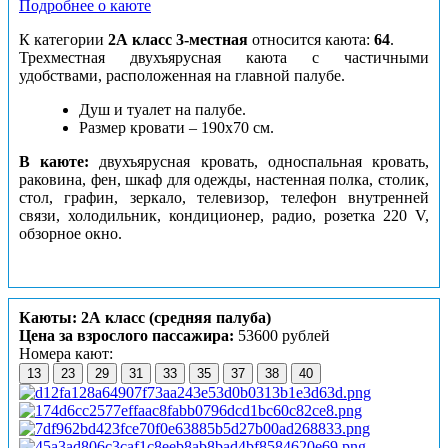
Подробнее о каюте
К категории
2А класс 3-местная
относится каюта:
64
.
Трехместная двухъярусная каюта с частичными
удобствами, расположенная на главной палубе.
Душ и туалет на палубе.
Размер кровати – 190х70 см.
В каюте:
двухъярусная кровать, односпальная кровать,
раковина, фен, шкаф для одежды, настенная полка, столик,
стол, графин, зеркало, телевизор, телефон внутренней
связи, холодильник, кондиционер, радио, розетка 220 V,
обзорное окно.
Каюты: 2А класс (средняя палуба)
Цена за взрослого пассажира:
53600 рублей
Номера кают:
13
23
29
31
33
35
37
38
40