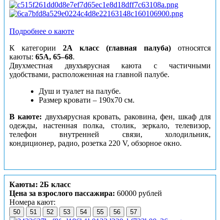
Подробнее о каюте
К категории
2А класс (главная палуба)
относятся
каюты:
65А, 65–68
.
Двухместная двухъярусная каюта с частичными
удобствами, расположенная на главной палубе.
Душ и туалет на палубе.
Размер кровати – 190х70 см.
В каюте:
двухъярусная кровать, раковина, фен, шкаф для
одежды, настенная полка, столик, зеркало, телевизор,
телефон внутренней связи, холодильник,
кондиционер, радио, розетка 220 V, обзорное окно.
Каюты: 2Б класс
Цена за взрослого пассажира:
60000 рублей
Номера кают:
50
51
52
53
54
55
56
57