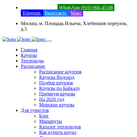
8 (800) 201-52-23
WhatsApp (916) 966-45-08
Telegram
Вконтакте
Макс
Москва, м. Площадь Ильича, Хлебников переулок,
д.5
Главная
Круизы
Теплоходы
Расписание
Расписание круизов
Круизы Водоход
Подбор круизов
Круизы по Байкалу
Премиум круизы
На 2026 год
Морские круизы
Для туристов
Блог
Маршруты
Каталог теплоходов
Как купить круиз