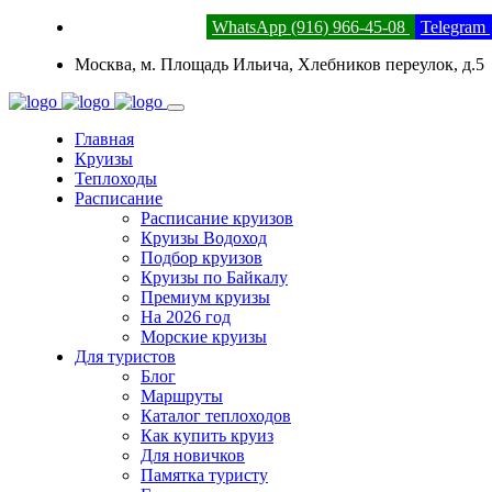
8 (800) 201-52-23
WhatsApp (916) 966-45-08
Telegram
Москва, м. Площадь Ильича, Хлебников переулок, д.5
Главная
Круизы
Теплоходы
Расписание
Расписание круизов
Круизы Водоход
Подбор круизов
Круизы по Байкалу
Премиум круизы
На 2026 год
Морские круизы
Для туристов
Блог
Маршруты
Каталог теплоходов
Как купить круиз
Для новичков
Памятка туристу