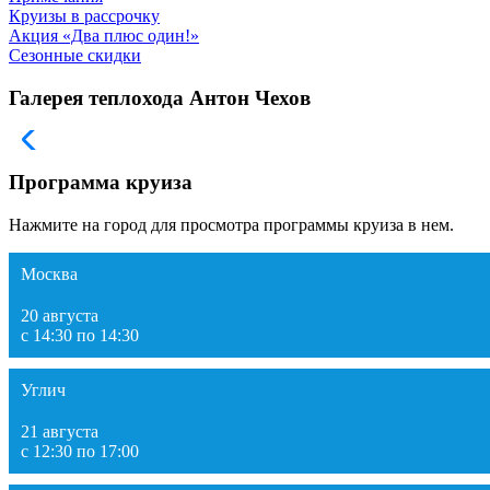
Круизы в рассрочку
Акция «Два плюс один!»
Сезонные скидки
Галерея теплохода Антон Чехов
Программа круиза
Нажмите на город для просмотра программы круиза в нем.
Москва
20 августа
с 14:30 по 14:30
Углич
21 августа
с 12:30 по 17:00