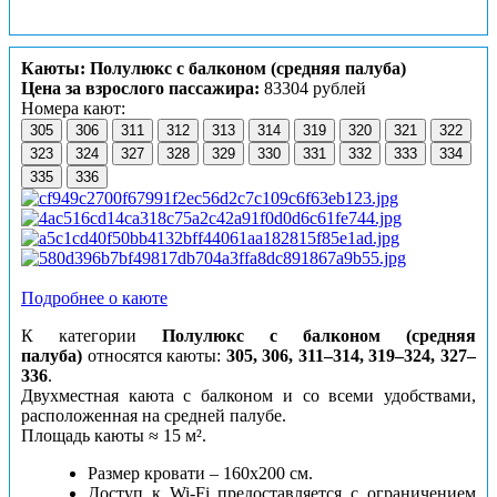
Каюты: Полулюкс с балконом (средняя палуба)
Цена за взрослого пассажира:
83304 рублей
Номера кают:
305
306
311
312
313
314
319
320
321
322
323
324
327
328
329
330
331
332
333
334
335
336
Подробнее о каюте
К категории
Полулюкс с балконом (средняя
палуба)
относятся каюты:
305, 306, 311–314, 319–324, 327–
336
.
Двухместная каюта с балконом и со всеми удобствами,
расположенная на средней палубе.
Площадь каюты ≈ 15 м².
Размер кровати – 160х200 см.
Доступ к Wi-Fi предоставляется с ограничением