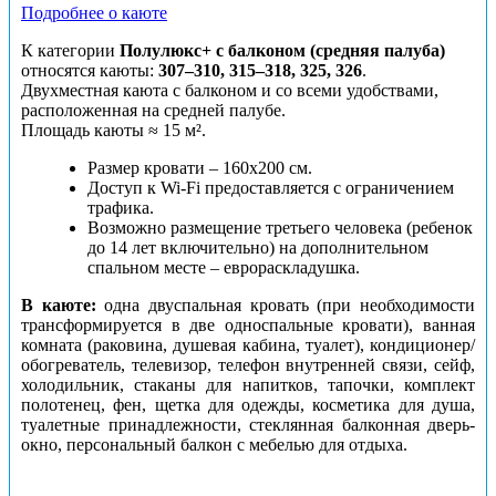
Подробнее о каюте
К категории
Полулюкс+ с балконом (средняя палуба)
относятся каюты:
307–310, 315–318, 325, 326
.
Двухместная каюта с балконом и со всеми удобствами,
расположенная на средней палубе.
Площадь каюты ≈ 15 м².
Размер кровати – 160х200 см.
Доступ к Wi-Fi предоставляется с ограничением
трафика.
Возможно размещение третьего человека (ребенок
до 14 лет включительно) на дополнительном
спальном месте – еврораскладушка.
В каюте:
одна двуспальная кровать (при необходимости
трансформируется в две односпальные кровати), ванная
комната (раковина, душевая кабина, туалет), кондиционер/
обогреватель, телевизор, телефон внутренней связи, сейф,
холодильник, стаканы для напитков, тапочки, комплект
полотенец, фен, щетка для одежды, косметика для душа,
туалетные принадлежности, стеклянная балконная дверь-
окно, персональный балкон с мебелью для отдыха.