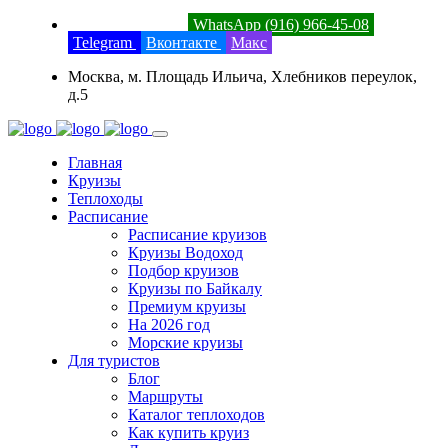
8 (800) 201-52-23
WhatsApp (916) 966-45-08
Telegram
Вконтакте
Макс
Москва, м. Площадь Ильича, Хлебников переулок,
д.5
Главная
Круизы
Теплоходы
Расписание
Расписание круизов
Круизы Водоход
Подбор круизов
Круизы по Байкалу
Премиум круизы
На 2026 год
Морские круизы
Для туристов
Блог
Маршруты
Каталог теплоходов
Как купить круиз