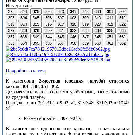
Цена за взрослого пассажира:
72800 рублей
Номера кают:
323
324
325
326
340
341
342
343
301
302
303
304
305
306
307
308
309
310
311
312
313
314
315
316
317
318
319
320
321
322
327
328
329
330
331
332
333
334
335
336
337
338
339
344
345
346
347
348
351
352
353
354
355
356
357
358
359
360
361
362
Подробнее о каюте
К категории
2-местная (средняя палуба)
относятся
каюты:
301–348, 351–362
.
Двухместные каюты со всеми удобствами, расположенные
на средней палубе.
Площадь кают 301-312 ≈ 9,02 м², 313-348, 351-362 ≈ 10,45
м².
Размер кровати – 80х190 см.
В каюте:
две односпальные кровати, ванная комната
(раковина, душ, туалет), шкаф для одежды, холодильник,