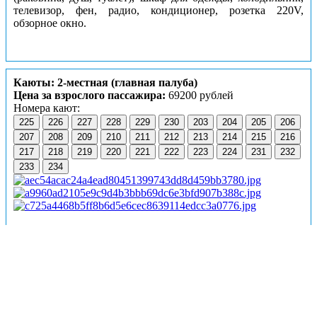
телевизор, фен, радио, кондиционер, розетка 220V,
обзорное окно.
Каюты: 2-местная (главная палуба)
Цена за взрослого пассажира:
69200 рублей
Номера кают:
225
226
227
228
229
230
203
204
205
206
207
208
209
210
211
212
213
214
215
216
217
218
219
220
221
222
223
224
231
232
233
234
Подробнее о каюте
К категории
2-местная (главная палуба)
относятся
каюты:
203–234
.
Двухместные каюты со всеми удобствами, расположенные
на главной палубе.
Площадь кают ≈ 9,02 м².