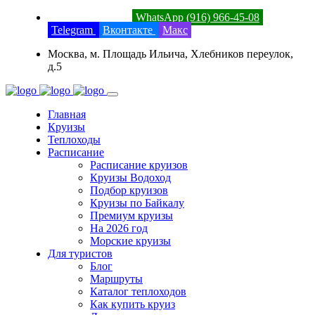
8 (800) 201-52-23
WhatsApp (916) 966-45-08
Telegram
Вконтакте
Макс
Москва, м. Площадь Ильича, Хлебников переулок,
д.5
Главная
Круизы
Теплоходы
Расписание
Расписание круизов
Круизы Водоход
Подбор круизов
Круизы по Байкалу
Премиум круизы
На 2026 год
Морские круизы
Для туристов
Блог
Маршруты
Каталог теплоходов
Как купить круиз