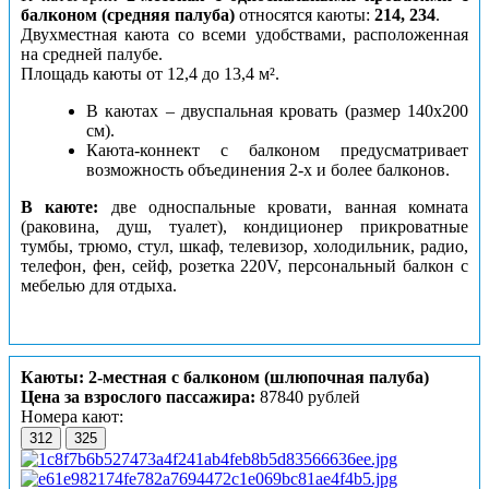
балконом (средняя палуба)
относятся каюты:
214, 234
.
Двухместная каюта со всеми удобствами, расположенная
на средней палубе.
Площадь каюты от 12,4 до 13,4 м².
В каютах – двуспальная кровать (размер 140х200
см).
Каюта-коннект с балконом предусматривает
возможность объединения 2-х и более балконов.
В каюте:
две односпальные кровати, ванная комната
(раковина, душ, туалет), кондиционер прикроватные
тумбы, трюмо, стул, шкаф, телевизор, холодильник, радио,
телефон, фен, сейф, розетка 220V, персональный балкон с
мебелью для отдыха.
Каюты: 2-местная с балконом (шлюпочная палуба)
Цена за взрослого пассажира:
87840 рублей
Номера кают:
312
325