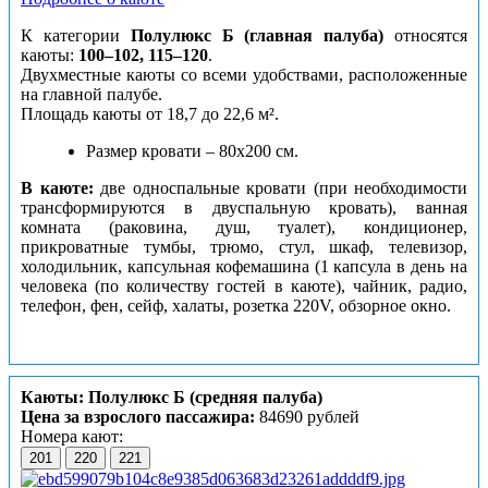
К категории
Полулюкс Б (главная палуба)
относятся
каюты:
100–102, 115–120
.
Двухместные каюты со всеми удобствами, расположенные
на главной палубе.
Площадь каюты от 18,7 до 22,6 м².
Размер кровати – 80х200 см.
В каюте:
две односпальные кровати (при необходимости
трансформируются в двуспальную кровать), ванная
комната (раковина, душ, туалет), кондиционер,
прикроватные тумбы, трюмо, стул, шкаф, телевизор,
холодильник, капсульная кофемашина (1 капсула в день на
человека (по количеству гостей в каюте), чайник, радио,
телефон, фен, сейф, халаты, розетка 220V, обзорное окно.
Каюты: Полулюкс Б (средняя палуба)
Цена за взрослого пассажира:
84690 рублей
Номера кают:
201
220
221