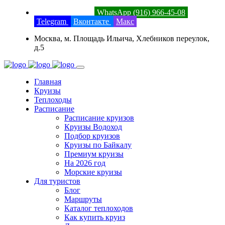
8 (800) 201-52-23
WhatsApp (916) 966-45-08
Telegram
Вконтакте
Макс
Москва, м. Площадь Ильича, Хлебников переулок,
д.5
Главная
Круизы
Теплоходы
Расписание
Расписание круизов
Круизы Водоход
Подбор круизов
Круизы по Байкалу
Премиум круизы
На 2026 год
Морские круизы
Для туристов
Блог
Маршруты
Каталог теплоходов
Как купить круиз