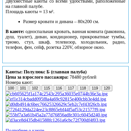
Двухместные каюты со всеми удобствами, раположенные
на главной палубе.
Площадь каюты ≈ 13 м².
Размер кровати и дивана – 80х200 см.
В каюте:
односпальная кровать, ванная комната (раковина,
душ, туалет), диван, кондиционер, прикроватные тумбы,
трюмо, стул, шкаф, телевизор, холодильник, радио,
телефон, фен, сейф, розетка 220V, обзорное окно.
Каюты: Полулюкс Б (главная палуба)
Цена за взрослого пассажира:
78480 рублей
Номера кают:
100
101
102
115
116
117
118
119
120
Подробнее о каюте