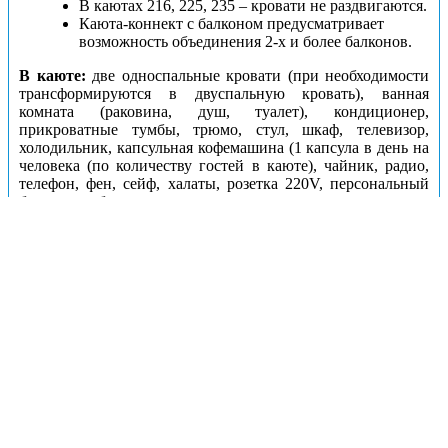
В каютах 216, 225, 235 – кровати не раздвигаются.
Каюта-коннект с балконом предусматривает
возможность объединения 2-х и более балконов.
В каюте:
две односпальные кровати (при необходимости
трансформируются в двуспальную кровать), ванная
комната (раковина, душ, туалет), кондиционер,
прикроватные тумбы, трюмо, стул, шкаф, телевизор,
холодильник, капсульная кофемашина (1 капсула в день на
человека (по количеству гостей в каюте), чайник, радио,
телефон, фен, сейф, халаты, розетка 220V, персональный
балкон с мебелью для отдыха.
Каюты: Полулюкс Б с балконом (шлюпочная палуба)
Цена за взрослого пассажира:
98010 рублей
Номера кают:
300
301
302
303
304
305
306
307
313
314
315
316
317
318
319
320
311
324