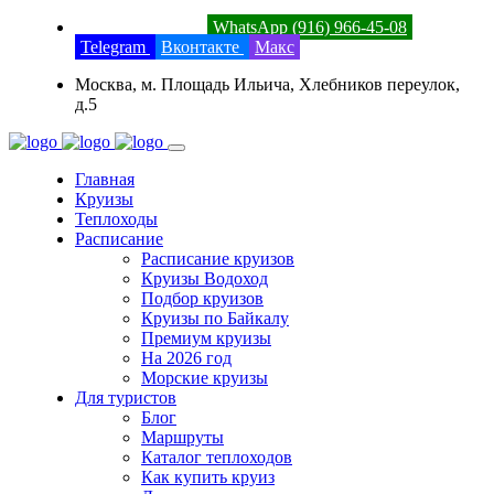
8 (800) 201-52-23
WhatsApp (916) 966-45-08
Telegram
Вконтакте
Макс
Москва, м. Площадь Ильича, Хлебников переулок,
д.5
Главная
Круизы
Теплоходы
Расписание
Расписание круизов
Круизы Водоход
Подбор круизов
Круизы по Байкалу
Премиум круизы
На 2026 год
Морские круизы
Для туристов
Блог
Маршруты
Каталог теплоходов
Как купить круиз