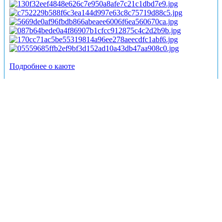
Подробнее о каюте
К категории
А2+(II)
относятся каюты:
211–222
.
Двухместная каюта увеличенной площади со всеми
удобствами, расположенная на средней палубе.
Возможно размещение третьего человека на
дополнительном месте – диван.
В каюте:
двуспальный диван, односпальный диван,
ванная комната (раковина, душ, туалет), шкаф для одежды,
стол, холодильник, фен, телевизор, общая система
вентиляции, обзорные окна.
Каюты: А2+(I)
Цена за взрослого пассажира:
109890 рублей