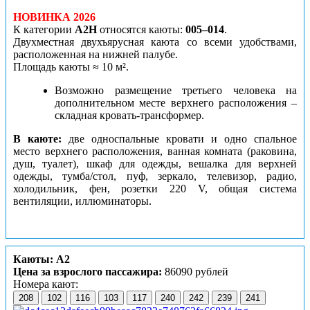
НОВИНКА 2026
К категории
А2Н
относятся каюты:
005–014
.
Двухместная двухъярусная каюта со всеми удобствами,
расположенная на нижней палубе.
Площадь каюты ≈ 10 м².
Возможно размещение третьего человека на
дополнительном месте верхнего расположения –
складная кровать-трансформер.
В каюте:
две односпальные кровати и одно спальное
место верхнего расположения, ванная комната (раковина,
душ, туалет), шкаф для одежды, вешалка для верхней
одежды, тумба/стол, пуф, зеркало, телевизор, радио,
холодильник, фен, розетки 220 V, общая система
вентиляции, иллюминаторы.
Каюты: А2
Цена за взрослого пассажира:
86090 рублей
Номера кают:
208
102
116
103
117
240
242
239
241