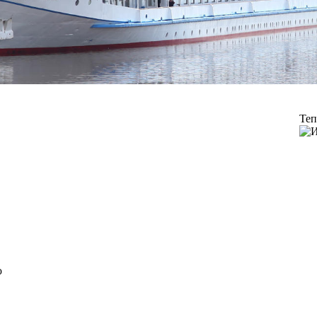
Теп
ю