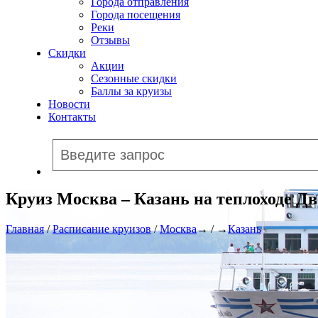
Города отправления
Города посещения
Реки
Отзывы
Скидки
Акции
Сезонные скидки
Баллы за круизы
Новости
Контакты
Круиз Москва – Казань на теплоходе Д
Главная
/
Расписание круизов
/
Москва
→ / →
Казань