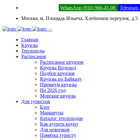
8 (800) 201-52-23
WhatsApp (916) 966-45-08
Telegram
Москва, м. Площадь Ильича, Хлебников переулок, д.5
Главная
Круизы
Теплоходы
Расписание
Расписание круизов
Круизы Водоход
Подбор круизов
Круизы по Байкалу
Премиум круизы
На 2026 год
Морские круизы
Для туристов
Блог
Маршруты
Каталог теплоходов
Как купить круиз
Для новичков
Памятка туристу