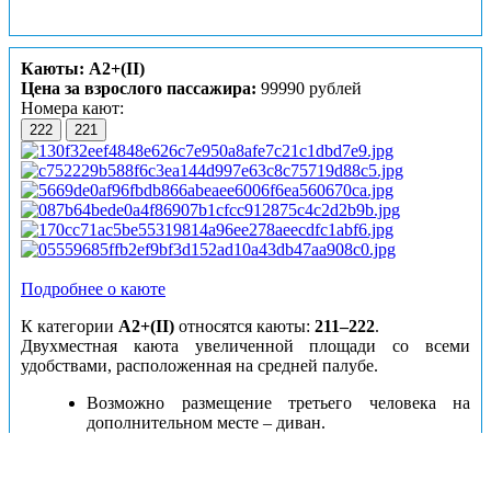
Каюты: А2+(II)
Цена за взрослого пассажира:
99990 рублей
Номера кают:
222
221
Подробнее о каюте
К категории
А2+(II)
относятся каюты:
211–222
.
Двухместная каюта увеличенной площади со всеми
удобствами, расположенная на средней палубе.
Возможно размещение третьего человека на
дополнительном месте – диван.
В каюте:
двуспальный диван, односпальный диван,
ванная комната (раковина, душ, туалет), шкаф для одежды,