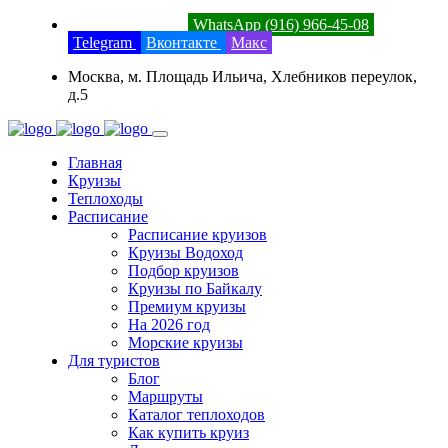
8 (800) 201-52-23
WhatsApp (916) 966-45-08
Telegram
Вконтакте
Макс
Москва, м. Площадь Ильича, Хлебников переулок,
д.5
Главная
Круизы
Теплоходы
Расписание
Расписание круизов
Круизы Водоход
Подбор круизов
Круизы по Байкалу
Премиум круизы
На 2026 год
Морские круизы
Для туристов
Блог
Маршруты
Каталог теплоходов
Как купить круиз