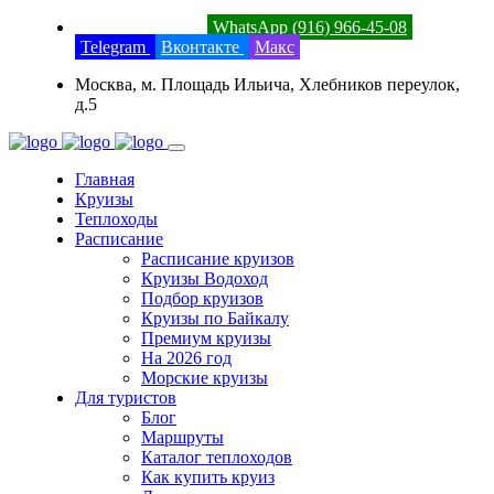
8 (800) 201-52-23
WhatsApp (916) 966-45-08
Telegram
Вконтакте
Макс
Москва, м. Площадь Ильича, Хлебников переулок,
д.5
Главная
Круизы
Теплоходы
Расписание
Расписание круизов
Круизы Водоход
Подбор круизов
Круизы по Байкалу
Премиум круизы
На 2026 год
Морские круизы
Для туристов
Блог
Маршруты
Каталог теплоходов
Как купить круиз