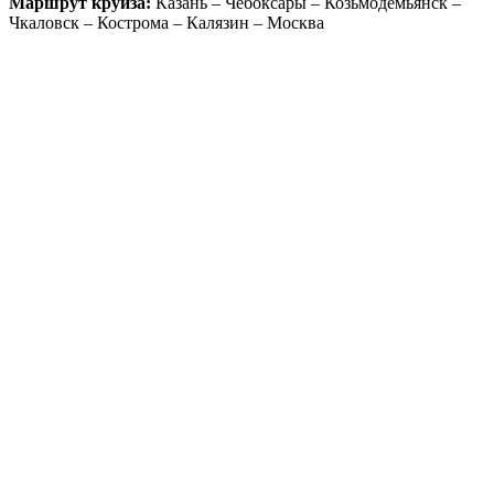
Маршрут круиза:
Казань – Чебоксары – Козьмодемьянск –
Чкаловск – Кострома – Калязин – Москва