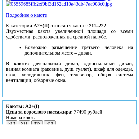
Подробнее о каюте
К категории
А2+(II)
относятся каюты:
211–222
.
Двухместная каюта увеличенной площади со всеми
удобствами, расположенная на средней палубе.
Возможно размещение третьего человека на
дополнительном месте – диван.
В каюте:
двуспальный диван, односпальный диван,
ванная комната (раковина, душ, туалет), шкаф для одежды,
стол, холодильник, фен, телевизор, общая система
вентиляции, обзорные окна.
Каюты: А2+(I)
Цена за взрослого пассажира:
77490 рублей
Номера кают:
310
311
312
313