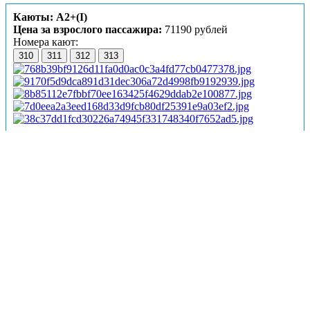
Каюты: А2+(I)
Цена за взрослого пассажира:
71190 рублей
Номера кают:
310
311
312
313
Подробнее о каюте
К категории
А2+(I)
относятся каюты:
307, 310–317
.
Двухместная каюта увеличенной площади со всеми
удобствами, расположенная на шлюпочной палубе.
Возможно размещение третьего человека на
дополнительном месте – диван.
В каюте:
двуспальный диван, односпальный диван,
ванная комната (раковина, душ, туалет), шкаф для одежды,
стол, холодильник, фен, телевизор, общая система
вентиляции, обзорные окна.