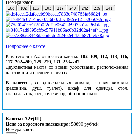
Номера кают:
208
102
116
103
117
240
242
239
241
Подробнее о каюте
К категории
А2
относятся каюты:
102–109, 112, 113, 116,
117, 202–209, 225, 229, 231, 233–242
.
Двухместная каюта со всеми удобствами, расположенная
на главной и средней палубах.
В каюте:
два односпальных дивана, ванная комната
(раковина, душ, туалет), шкаф для одежды, стол,
холодильник, фен, телевизор, обзорное окно.
Каюты: А2+(III)
Цена за взрослого пассажира:
58890 рублей
Номера кают: