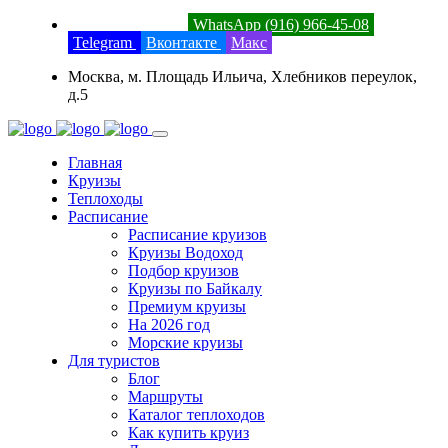
8 (800) 201-52-23
WhatsApp (916) 966-45-08
Telegram
Вконтакте
Макс
Москва, м. Площадь Ильича, Хлебников переулок,
д.5
Главная
Круизы
Теплоходы
Расписание
Расписание круизов
Круизы Водоход
Подбор круизов
Круизы по Байкалу
Премиум круизы
На 2026 год
Морские круизы
Для туристов
Блог
Маршруты
Каталог теплоходов
Как купить круиз