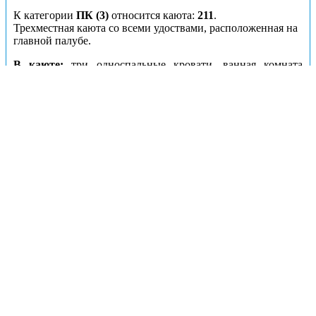
К категории
ПК (3)
относится каюта:
211
.
Трехместная каюта со всеми удоствами, расположенная на
главной палубе.
В каюте:
три односпальные кровати, ванная комната
(раковина, душ, туалет), холодильник, телевизор,
кондиционер, шкаф для одежды, обзорное окно.
Каюты: ПК (3) 212
Цена за взрослого пассажира:
20800 рублей
Номера кают:
212
Подробнее о каюте
К категории
ПК (3)
относятся каюта:
212
.
Трехместная каюта со всеми
удобствами, расположенная на главной палубе.