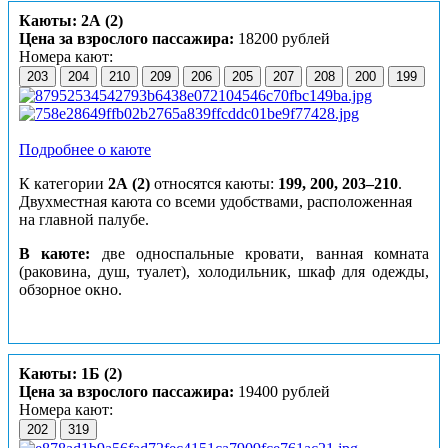
Каюты: 2А (2)
Цена за взрослого пассажира:
18200 рублей
Номера кают:
203
204
210
209
206
205
207
208
200
199
Подробнее о каюте
К категории
2А (2)
относятся каюты:
199, 200, 203–210
.
Двухместная каюта со всеми удобствами, расположенная
на главной палубе.
В каюте:
две односпальные кровати, ванная комната
(раковина, душ, туалет), холодильник, шкаф для одежды,
обзорное окно.
Каюты: 1Б (2)
Цена за взрослого пассажира:
19400 рублей
Номера кают:
202
319