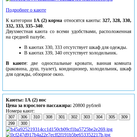
Подробнее о каюте
К категории
1А (2) корма
относятся каюты:
327, 328, 330,
332, 333, 335–340
.
Двухместная каюта со всеми удобствами, расположенная
на средней палубе.
В каютах 330, 333 отсутствует шкаф для одежды.
В каютах 339, 340 отсутствует холодильник.
В каюте
: две односпальные кровати, ванная комната
(раковина, душ, туалет), кондиционер, холодильник, шкаф
для одежды, обзорное окно.
Каюты: 1А (2) нос
Цена за взрослого пассажира:
20800 рублей
Номера кают:
307
306
310
308
301
302
303
304
305
309
299
300