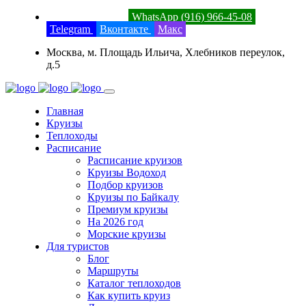
8 (800) 201-52-23
WhatsApp (916) 966-45-08
Telegram
Вконтакте
Макс
Москва, м. Площадь Ильича, Хлебников переулок,
д.5
Главная
Круизы
Теплоходы
Расписание
Расписание круизов
Круизы Водоход
Подбор круизов
Круизы по Байкалу
Премиум круизы
На 2026 год
Морские круизы
Для туристов
Блог
Маршруты
Каталог теплоходов
Как купить круиз