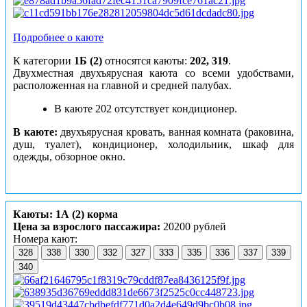
Подробнее о каюте
К категории
1Б (2)
относятся каюты:
202,
319
.
Двухместная двухъярусная каюта со всеми удобствами,
расположенная на главной и средней палубах.
В каюте 202 отсутствует кондиционер.
В каюте:
двухъярусная кровать, ванная комната (раковина,
душ, туалет), кондиционер, холодильник, шкаф для
одежды, обзорное окно.
Каюты: 1А (2) корма
Цена за взрослого пассажира:
20200 рублей
Номера кают:
328
338
330
332
327
333
335
336
337
339
340