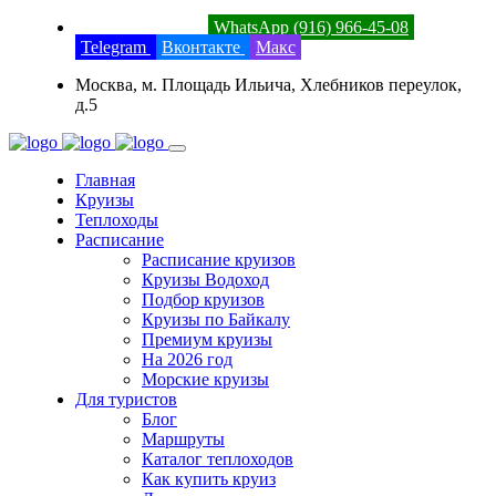
8 (800) 201-52-23
WhatsApp (916) 966-45-08
Telegram
Вконтакте
Макс
Москва, м. Площадь Ильича, Хлебников переулок,
д.5
Главная
Круизы
Теплоходы
Расписание
Расписание круизов
Круизы Водоход
Подбор круизов
Круизы по Байкалу
Премиум круизы
На 2026 год
Морские круизы
Для туристов
Блог
Маршруты
Каталог теплоходов
Как купить круиз