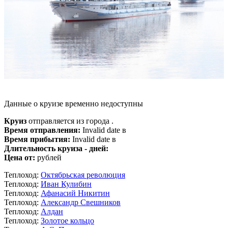
Данные о круизе временно недоступны
Круиз
отправляется из города .
Время отправления:
Invalid date в
Время прибытия:
Invalid date в
Длительность круиза - дней:
Цена от:
рублей
Теплоход:
Октябрьская революция
Теплоход:
Иван Кулибин
Теплоход:
Афанасий Никитин
Теплоход:
Александр Свешников
Теплоход:
Алдан
Теплоход:
Золотое кольцо