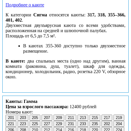
Подробнее о каюте
К категории
Сигма
относятся каюты:
317, 318, 355–366,
401, 402
.
Двухместная двухъярусная каюта со всеми удобствами,
расположенная на средней и шлюпочной палубах.
Площадь от 6,5 до 7,5 м².
В каютах 355-360 доступно только двухместное
размещение.
В каюте:
два спальных места (одно над другим), ванная
комната (раковина, душ, туалет), шкаф для одежды,
кондиционер, холодильник, радио, розетка 220 V, обзорное
окно.
Каюты: Гамма
Цена за взрослого пассажира:
12400 рублей
Номера кают:
201
203
205
207
209
211
213
215
217
219
221
223
225
227
229
231
233
235
202
204
206
208
210
212
214
216
218
220
222
224