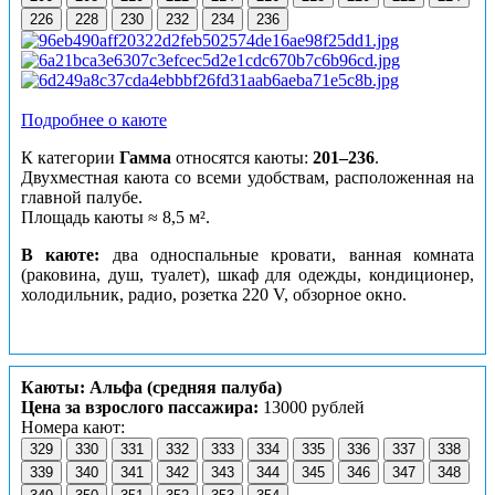
226
228
230
232
234
236
Подробнее о каюте
К категории
Гамма
относятся каюты:
201–236
.
Двухместная каюта со всеми удобствам, расположенная на
главной палубе.
Площадь каюты ≈ 8,5 м².
В каюте:
два односпальные кровати, ванная комната
(раковина, душ, туалет), шкаф для одежды, кондиционер,
холодильник, радио, розетка 220 V, обзорное окно.
Каюты: Альфа (средняя палуба)
Цена за взрослого пассажира:
13000 рублей
Номера кают:
329
330
331
332
333
334
335
336
337
338
339
340
341
342
343
344
345
346
347
348