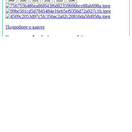
349
350
351
352
353
354
Подробнее о каюте
К категории
Альфа (средняя палуба)
относятся
каюты:
329–354
.
Двухместная каюта со всеми удобствами, расположенная
на средней палубе.
Площадь каюты ≈ 10 м².
В каюте:
две односпальные кровати, ванная комната
(раковина, душ, туалет), шкаф для одежды, кондиционер,
холодильник, радио, розетка 220 V, окно.
Каюты: Альфа (шлюпочная палуба)
Цена за взрослого пассажира:
13000 рублей
Номера кают:
403
404
405
406
407
408
409
410
411
412
413
414
415
416
417
418
419
420
421
422