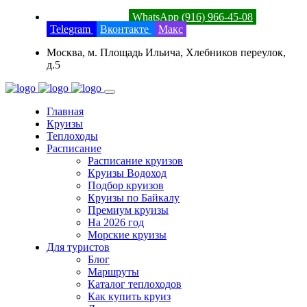
8 (800) 201-52-23
WhatsApp (916) 966-45-08
Telegram
Вконтакте
Макс
Москва, м. Площадь Ильича, Хлебников переулок,
д.5
Главная
Круизы
Теплоходы
Расписание
Расписание круизов
Круизы Водоход
Подбор круизов
Круизы по Байкалу
Премиум круизы
На 2026 год
Морские круизы
Для туристов
Блог
Маршруты
Каталог теплоходов
Как купить круиз