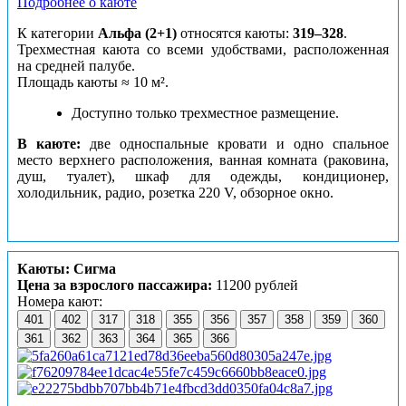
Подробнее о каюте
К категории
Альфа (2+1)
относятся каюты:
319–328
.
Трехместная каюта со всеми удобствами, расположенная
на средней палубе.
Площадь каюты ≈ 10 м².
Доступно только трехместное размещение.
В каюте:
две односпальные кровати и одно спальное
место верхнего расположения, ванная комната (раковина,
душ, туалет), шкаф для одежды, кондиционер,
холодильник, радио, розетка 220 V, обзорное окно.
Каюты: Сигма
Цена за взрослого пассажира:
11200 рублей
Номера кают:
401
402
317
318
355
356
357
358
359
360
361
362
363
364
365
366