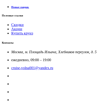
Новые скидки.
Полезные ссылки
Скидки
Акции
Купить круиз
Контакты
Москва, м. Площадь Ильича, Хлебников переулок, д. 5
ежедневно, 09:00 – 19:00
cruise-volna001@yandex.ru
8-800-201-52-23
Круиз Россия
@rfcruise
Мы в Макс