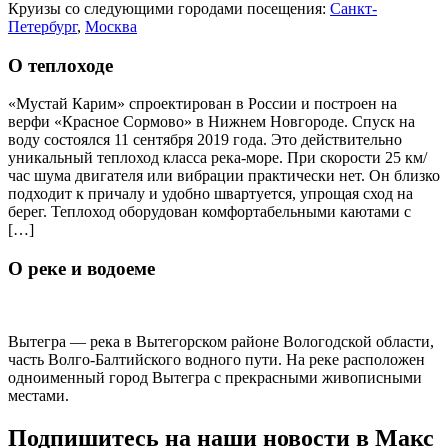
Круизы со следующими городами посещения:
Санкт-
Петербург
,
Москва
О теплоходе
«Мустай Карим» спроектирован в России и построен на
верфи «Красное Сормово» в Нижнем Новгороде. Спуск на
воду состоялся 11 сентября 2019 года. Это действительно
уникальный теплоход класса река-море. При скорости 25 км/
час шума двигателя или вибрации практически нет. Он близко
подходит к причалу и удобно швартуется, упрощая сход на
берег. Теплоход оборудован комфортабельными каютами с
[…]
О реке и водоеме
Вытегра — река в Вытегорском районе Вологодской области,
часть Волго-Балтийского водного пути. На реке расположен
одноименный город Вытегра с прекрасными живописными
местами.
Подпишитесь на наши новости в Макс