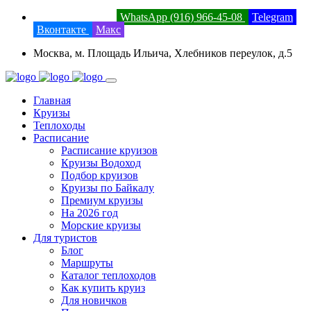
8 (800) 201-52-23
WhatsApp (916) 966-45-08
Telegram
Вконтакте
Макс
Москва, м. Площадь Ильича, Хлебников переулок, д.5
Главная
Круизы
Теплоходы
Расписание
Расписание круизов
Круизы Водоход
Подбор круизов
Круизы по Байкалу
Премиум круизы
На 2026 год
Морские круизы
Для туристов
Блог
Маршруты
Каталог теплоходов
Как купить круиз
Для новичков