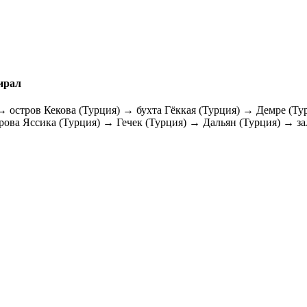
ирал
→ остров Кекова (Турция) → бухта Гёккая (Турция) → Демре (Ту
рова Яссика (Турция) → Гечек (Турция) → Дальян (Турция) → з