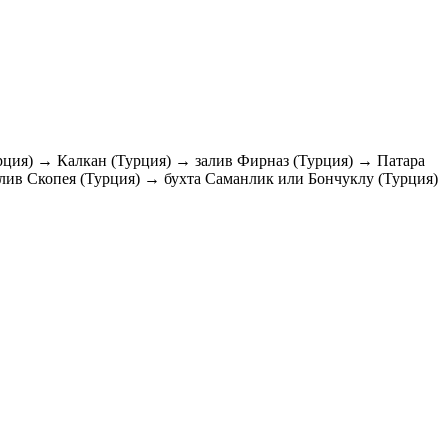
рция) → Калкан (Турция) → залив Фирназ (Турция) → Патара
алив Скопея (Турция) → бухта Саманлик или Бончуклу (Турция)