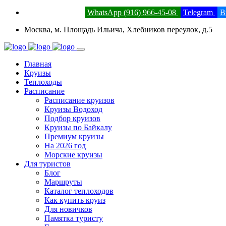
8 (800) 201-52-23
WhatsApp (916) 966-45-08
Telegram
В
Москва, м. Площадь Ильича, Хлебников переулок, д.5
Главная
Круизы
Теплоходы
Расписание
Расписание круизов
Круизы Водоход
Подбор круизов
Круизы по Байкалу
Премиум круизы
На 2026 год
Морские круизы
Для туристов
Блог
Маршруты
Каталог теплоходов
Как купить круиз
Для новичков
Памятка туристу