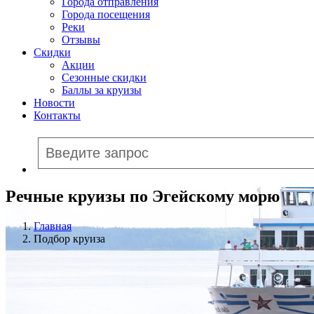
Города отправления
Города посещения
Реки
Отзывы
Скидки
Акции
Сезонные скидки
Баллы за круизы
Новости
Контакты
Речные круизы по Эгейскому морю
Главная
Подбор круиза