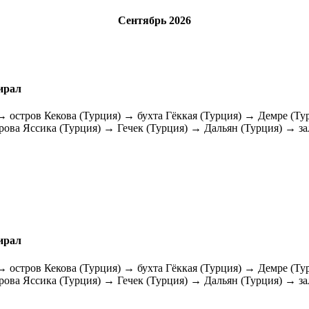
Сентябрь 2026
ирал
→ остров Кекова (Турция) → бухта Гёккая (Турция) → Демре (Ту
рова Яссика (Турция) → Гечек (Турция) → Дальян (Турция) → з
ирал
→ остров Кекова (Турция) → бухта Гёккая (Турция) → Демре (Ту
рова Яссика (Турция) → Гечек (Турция) → Дальян (Турция) → з