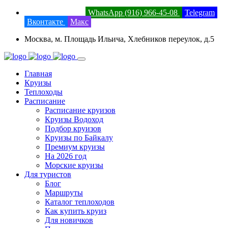
8 (800) 201-52-23
WhatsApp (916) 966-45-08
Telegram
Вконтакте
Макс
Москва, м. Площадь Ильича, Хлебников переулок, д.5
Главная
Круизы
Теплоходы
Расписание
Расписание круизов
Круизы Водоход
Подбор круизов
Круизы по Байкалу
Премиум круизы
На 2026 год
Морские круизы
Для туристов
Блог
Маршруты
Каталог теплоходов
Как купить круиз
Для новичков