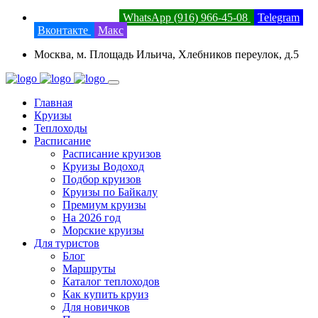
8 (800) 201-52-23
WhatsApp (916) 966-45-08
Telegram
Вконтакте
Макс
Москва, м. Площадь Ильича, Хлебников переулок, д.5
Главная
Круизы
Теплоходы
Расписание
Расписание круизов
Круизы Водоход
Подбор круизов
Круизы по Байкалу
Премиум круизы
На 2026 год
Морские круизы
Для туристов
Блог
Маршруты
Каталог теплоходов
Как купить круиз
Для новичков