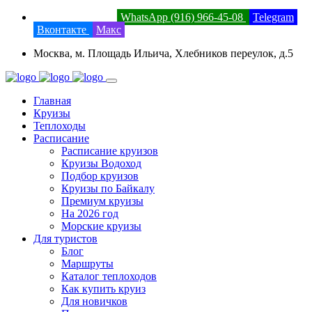
8 (800) 201-52-23
WhatsApp (916) 966-45-08
Telegram
Вконтакте
Макс
Москва, м. Площадь Ильича, Хлебников переулок, д.5
Главная
Круизы
Теплоходы
Расписание
Расписание круизов
Круизы Водоход
Подбор круизов
Круизы по Байкалу
Премиум круизы
На 2026 год
Морские круизы
Для туристов
Блог
Маршруты
Каталог теплоходов
Как купить круиз
Для новичков