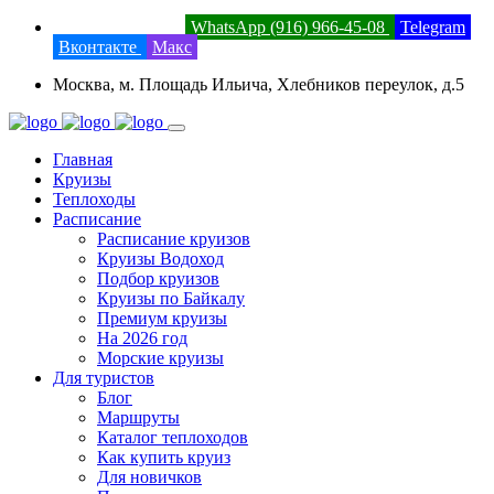
8 (800) 201-52-23
WhatsApp (916) 966-45-08
Telegram
Вконтакте
Макс
Москва, м. Площадь Ильича, Хлебников переулок, д.5
Главная
Круизы
Теплоходы
Расписание
Расписание круизов
Круизы Водоход
Подбор круизов
Круизы по Байкалу
Премиум круизы
На 2026 год
Морские круизы
Для туристов
Блог
Маршруты
Каталог теплоходов
Как купить круиз
Для новичков