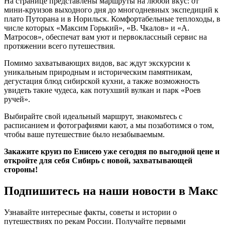
На странице представлены маршруты на любой вкус: от
мини-круизов выходного дня до многодневных экспедиций к
плато Путорана и в Норильск
. Комфортабельные теплоходы, в
числе которых «Максим Горький», «В. Чкалов» и «А.
Матросов», обеспечат вам уют и первоклассный сервис на
протяжении всего путешествия
.
Помимо захватывающих видов, вас ждут экскурсии к
уникальным природным и историческим памятникам,
дегустация блюд сибирской кухни, а также возможность
увидеть такие чудеса, как потухший вулкан и парк «Роев
ручей»
.
Выбирайте свой идеальный маршрут, знакомьтесь с
расписанием и фотографиями кают, а мы позаботимся о том,
чтобы ваше путешествие было незабываемым
.
Закажите круиз по Енисею уже сегодня по выгодной цене и
откройте для себя Сибирь с новой, захватывающей
стороны!
Подпишитесь на наши новости в Макс
Узнавайте интересные факты, советы и истории о
путешествиях по рекам России. Получайте первыми