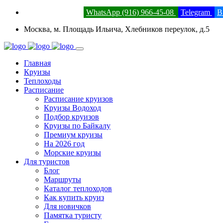
8 (800) 201-52-23
WhatsApp (916) 966-45-08
Telegram
В
Москва, м. Площадь Ильича, Хлебников переулок, д.5
Главная
Круизы
Теплоходы
Расписание
Расписание круизов
Круизы Водоход
Подбор круизов
Круизы по Байкалу
Премиум круизы
На 2026 год
Морские круизы
Для туристов
Блог
Маршруты
Каталог теплоходов
Как купить круиз
Для новичков
Памятка туристу