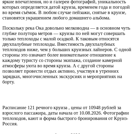
яркие впечатления, но и галереи фотографий, уникальность
которых определяется датой круиза, временем года и погодой
во время съёмок. В любом случае пейзажи, снятые в круизе,
становятся украшением любого домашнего альбома.
Поскольку река Ока довольно мелководна — в основном чуть
глубже полутора метров — круизы по ней могут совершать
только теплоходы с малой осадкой. К таковым относятся
двухпалубные теплоходы. Вместимость двухпалубных
теплоходов ниже, чем у больших круизных лайнеров. С одной
стороны это означает более внимательное отношение к
каждому туристу со стороны экипажа, создание камерной
атмосферы уюта во время круиза. А с другой стороны
позволяет провести отдых активно, участвуя в утренних
зарядках, многочисленных экскурсиях и мероприятиях на
борту.
Расписание
121
речного круиза , цены от 10948 рублей за
взрослого пассажира, даты начала от 10.08.2026. Фотографии
теплоходов, кают и форма быстрого бронирования от Круиз-
Россия.