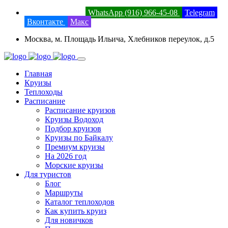
8 (800) 201-52-23
WhatsApp (916) 966-45-08
Telegram
Вконтакте
Макс
Москва, м. Площадь Ильича, Хлебников переулок, д.5
Главная
Круизы
Теплоходы
Расписание
Расписание круизов
Круизы Водоход
Подбор круизов
Круизы по Байкалу
Премиум круизы
На 2026 год
Морские круизы
Для туристов
Блог
Маршруты
Каталог теплоходов
Как купить круиз
Для новичков