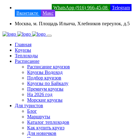
8 (800) 201-52-23
WhatsApp (916) 966-45-08
Telegram
Вконтакте
Макс
Москва, м. Площадь Ильича, Хлебников переулок, д.5
Главная
Круизы
Теплоходы
Расписание
Расписание круизов
Круизы Водоход
Подбор круизов
Круизы по Байкалу
Премиум круизы
На 2026 год
Морские круизы
Для туристов
Блог
Маршруты
Каталог теплоходов
Как купить круиз
Для новичков