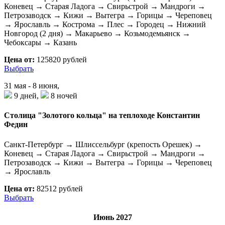
Коневец → Старая Ладога → Свирьстрой → Мандроги →
Петрозаводск → Кижи → Вытегра → Горицы → Череповец
→ Ярославль → Кострома → Плес → Городец → Нижний
Новгород (2 дня) → Макарьево → Козьмодемьянск →
Чебоксары → Казань
Цена от:
125820 рублей
Выбрать
31 мая - 8 июня,
9 дней,
8 ночей
Столица "Золотого кольца" на теплоходе Константин
Федин
Санкт-Петербург → Шлиссельбург (крепость Орешек) →
Коневец → Старая Ладога → Свирьстрой → Мандроги →
Петрозаводск → Кижи → Вытегра → Горицы → Череповец
→ Ярославль
Цена от:
82512 рублей
Выбрать
Июнь 2027