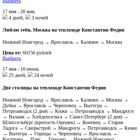
Выбрать
17 мая - 20 мая,
4 дней,
3 ночей
Люблю тебя, Москва на теплоходе Константин Федин
Нижний Новгород → Ярославль → Калязин → Москва
Цена от:
60156 рублей
Выбрать
17 мая - 10 июня,
25 дней,
24 ночей
Две столицы на теплоходе Константин Федин
Нижний Новгород → Ярославль → Калязин → Москва →
Дубна → Ярославль → Череповец → Вытегра →
Петрозаводск (2 дня) → Кижи → Петрозаводск → Мандроги
→ Валаам → Хийденсельга → Санкт-Петербург (2 дня) →
Шлиссельбург (крепость Орешек) → Коневец → Старая
Ладога → Свирьстрой → Мандроги → Петрозаводск → Кижи
→ Вытегра → Горицы → Череповец → Ярославль →
Кострома → Плес → Городец → Нижний Новгород