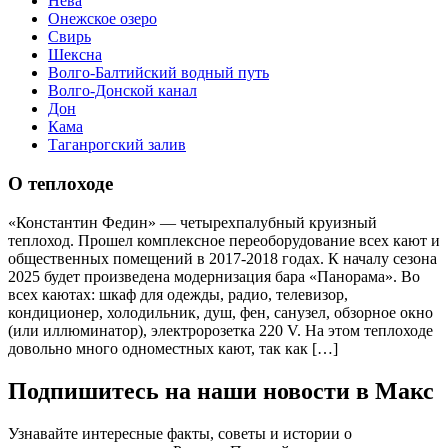
Нева
Онежское озеро
Свирь
Шексна
Волго-Балтийский водный путь
Волго-Донской канал
Дон
Кама
Таганрогский залив
О теплоходе
«Константин Федин» — четырехпалубный круизный
теплоход. Прошел комплексное переоборудование всех кают и
общественных помещений в 2017-2018 годах. К началу сезона
2025 будет произведена модернизация бара «Панорама». Во
всех каютах: шкаф для одежды, радио, телевизор,
кондиционер, холодильник, душ, фен, санузел, обзорное окно
(или иллюминатор), электророзетка 220 V. На этом теплоходе
довольно много одноместных кают, так как […]
Подпишитесь на наши новости в Макс
Узнавайте интересные факты, советы и истории о