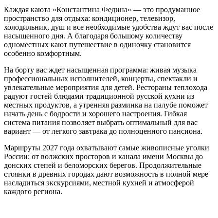
Каждая каюта «Константина Федина» — это продуманное
пространство для отдыха: кондиционер, телевизор,
холодильник, душ и все необходимые удобства ждут вас после
насыщенного дня
. А благодаря большому количеству
одноместных кают путешествие в одиночку становится
особенно комфортным
.
На борту вас ждет насыщенная программа: живая музыка
профессиональных исполнителей, концерты, спектакли и
увлекательные мероприятия для детей
. Рестораны теплохода
радуют гостей блюдами традиционной русской кухни из
местных продуктов, а утренняя разминка на палубе поможет
начать день с бодрости и хорошего настроения
. Гибкая
система питания позволяет выбрать оптимальный для вас
вариант — от легкого завтрака до полноценного пансиона
.
Маршруты 2027 года охватывают самые живописные уголки
России: от волжских просторов и канала имени Москвы до
донских степей и беломорских берегов
. Продолжительные
стоянки в древних городах дают возможность в полной мере
насладиться экскурсиями, местной кухней и атмосферой
каждого региона
.