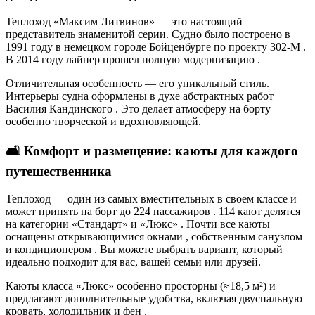
Теплоход «Максим Литвинов» — это настоящий
представитель знаменитой серии. Судно было построено в
1991 году в немецком городе Бойценбурге по проекту 302-М
.
В 2014 году лайнер прошел полную модернизацию
.
Отличительная особенность — его уникальный стиль.
Интерьеры судна оформлены в духе абстрактных работ
Василия Кандинского
. Это делает атмосферу на борту
особенно творческой и вдохновляющей.
🛋️ Комфорт и размещение: каюты для каждого
путешественника
Теплоход — один из самых вместительных в своем классе и
может принять на борт до 224 пассажиров
. 114 кают делятся
на категории «Стандарт» и «Люкс»
. Почти все каюты
оснащены открывающимися окнами
, собственным санузлом
и кондиционером
. Вы можете выбрать вариант, который
идеально подходит для вас, вашей семьи или друзей.
Каюты класса «Люкс» особенно просторны (≈18,5 м²) и
предлагают дополнительные удобства, включая двуспальную
кровать, холодильник и фен
.