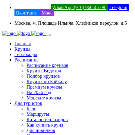
8 (800) 201-52-23
WhatsApp (916) 966-45-08
Telegram
Вконтакте
Макс
Москва, м. Площадь Ильича, Хлебников переулок, д.5
Главная
Круизы
Теплоходы
Расписание
Расписание круизов
Круизы Водоход
Подбор круизов
Круизы по Байкалу
Премиум круизы
На 2026 год
Морские круизы
Для туристов
Блог
Маршруты
Каталог теплоходов
Как купить круиз
Для новичков