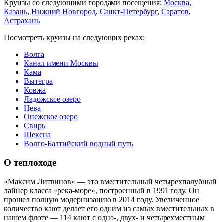
Круизы со следующими городами посещения:
Москва
,
Казань
,
Нижний Новгород
,
Санкт-Петербург
,
Саратов
,
Астрахань
Посмотреть круизы на следующих реках:
Волга
Канал имени Москвы
Кама
Вытегра
Ковжа
Ладожское озеро
Нева
Онежское озеро
Свирь
Шексна
Волго-Балтийский водный путь
О теплоходе
«Максим Литвинов» — это вместительный четырехпалубный
лайнер класса «река-море», построенный в 1991 году. Он
прошел полную модернизацию в 2014 году. Увеличенное
количество кают делает его одним из самых вместительных в
нашем флоте — 114 кают с одно-, двух- и четырехместным