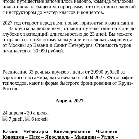
чтобы путешествие запомнилось надолго, команда теплохода
подготовила насыщенную программу: от спортивных занятий
с инструктором до мастер-классов и концертов
.
2027 год откроет перед вами новые горизонты: в расписании
— 32 круиза на любой вкус, от мини-путешествий на 3 дня до
глубоких экспедиций длительностью до 23 дней
. Вы можете
отправиться по Золотому кольцу
или исследовать маршруты
от Москвы до Казани и Санкт-Петербурга
. Стоимость туров
начинается от 30 090 рублей
.
Расписание
33
речных круизов , цены от 29990 рублей за
взрослого пассажира, даты начала от 24.04.2027. Фотографии
теплоходов, кают и форма быстрого бронирования от Круиз-
Россия.
Апрель 2027
24 апреля - 30 апреля,
7 дней,
6 ночей
Казань – Чебоксары – Козьмодемьянск – Чкаловск –
Кинешма – Плес – Ярославль – Мышкин – Углич –