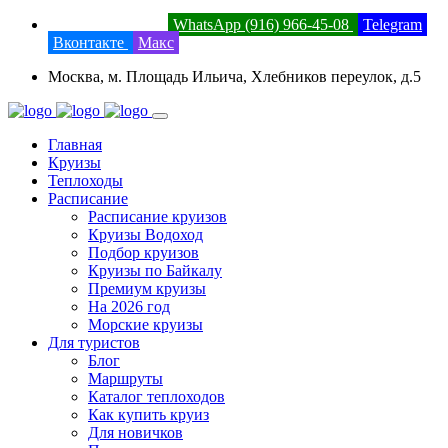
8 (800) 201-52-23
WhatsApp (916) 966-45-08
Telegram
Вконтакте
Макс
Москва, м. Площадь Ильича, Хлебников переулок, д.5
Главная
Круизы
Теплоходы
Расписание
Расписание круизов
Круизы Водоход
Подбор круизов
Круизы по Байкалу
Премиум круизы
На 2026 год
Морские круизы
Для туристов
Блог
Маршруты
Каталог теплоходов
Как купить круиз
Для новичков