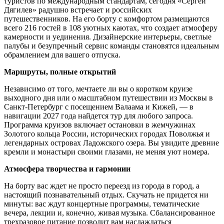
туристов по международным стандартам, сегодня «Сергей
Дягилев» радушно встречает и российских
путешественников
. На его борту с комфортом размещаются
всего 216 гостей в 108 уютных каютах, что создает атмосферу
камерности и уединения
. Дизайнерские интерьеры, светлые
палубы и безупречный сервис команды становятся идеальным
обрамлением для вашего отпуска
.
Маршруты, полные открытий
Независимо от того, мечтаете ли вы о коротком круизе
выходного дня или о масштабном путешествии из Москвы в
Санкт-Петербург с посещением Валаама и Кижей, — в
навигации 2027 года найдется тур для любого запроса.
Программа круизов включает остановки в жемчужинах
Золотого кольца России, исторических городах Поволжья и
легендарных островах Ладожского озера. Вы увидите древние
кремли и монастыри своими глазами, не меняя уют номера.
Атмосфера творчества и гармонии
На борту вас ждет не просто переезд из города в город, а
настоящий познавательный отдых. Скучать не придется ни
минуты: вас ждут концертные программы, тематические
вечера, лекции и, конечно, живая музыка
. Сбалансированное
трехразовое питание позволит вам наслаждаться