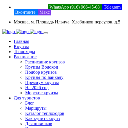
8 (800) 201-52-23
WhatsApp (916) 966-45-08
Telegram
Вконтакте
Макс
Москва, м. Площадь Ильича, Хлебников переулок, д.5
Главная
Круизы
Теплоходы
Расписание
Расписание круизов
Круизы Водоход
Подбор круизов
Круизы по Байкалу
Премиум круизы
На 2026 год
Морские круизы
Для туристов
Блог
Маршруты
Каталог теплоходов
Как купить круиз
Для новичков