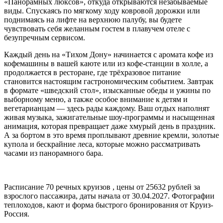
«Панорамных люксов», откуда открываются незабываемые
виды
. Спускаясь по мягкому ходу ковровой дорожки или
поднимаясь на лифте на верхнюю палубу, вы будете
чувствовать себя желанным гостем в плавучем отеле с
безупречным сервисом
.
Каждый день на «Тихом Дону» начинается с аромата кофе из
кофемашины в вашей каюте или из кофе-станции в холле, а
продолжается в ресторане, где трёхразовое питание
становится настоящим гастрономическим событием. Завтрак
в формате «шведский стол», изысканные обеды и ужины по
выборному меню, а также особое внимание к детям и
вегетарианцам — здесь рады каждому
. Ваш отдых наполнят
живая музыка, зажигательные шоу-программы и насыщенная
анимация, которая превращает даже хмурый день в праздник
.
А за бортом в это время проплывают древние кремли, золотые
купола и бескрайние леса, которые можно рассматривать
часами из панорамного бара.
Расписание
70
речных круизов , цены от 25632 рублей за
взрослого пассажира, даты начала от 30.04.2027. Фотографии
теплоходов, кают и форма быстрого бронирования от Круиз-
Россия.