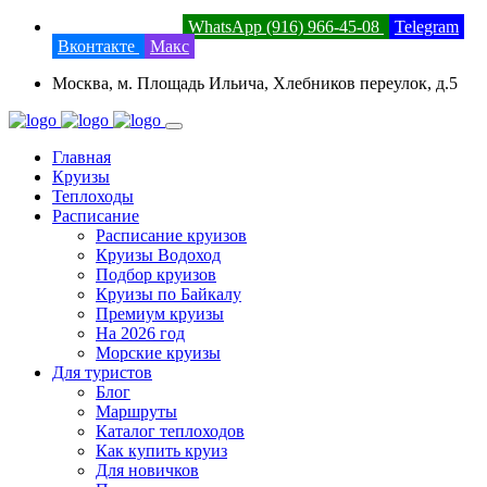
8 (800) 201-52-23
WhatsApp (916) 966-45-08
Telegram
Вконтакте
Макс
Москва, м. Площадь Ильича, Хлебников переулок, д.5
Главная
Круизы
Теплоходы
Расписание
Расписание круизов
Круизы Водоход
Подбор круизов
Круизы по Байкалу
Премиум круизы
На 2026 год
Морские круизы
Для туристов
Блог
Маршруты
Каталог теплоходов
Как купить круиз
Для новичков