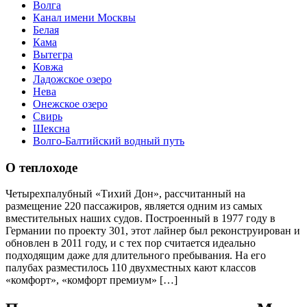
Волга
Канал имени Москвы
Белая
Кама
Вытегра
Ковжа
Ладожское озеро
Нева
Онежское озеро
Свирь
Шексна
Волго-Балтийский водный путь
О теплоходе
Четырехпалубный «Тихий Дон», рассчитанный на
размещение 220 пассажиров, является одним из самых
вместительных наших судов. Построенный в 1977 году в
Германии по проекту 301, этот лайнер был реконструирован и
обновлен в 2011 году, и с тех пор считается идеально
подходящим даже для длительного пребывания. На его
палубах разместилось 110 двухместных кают классов
«комфорт», «комфорт премиум» […]