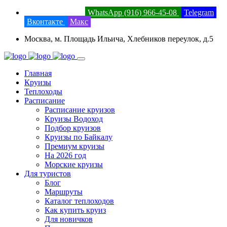
8 (800) 201-52-23
WhatsApp (916) 966-45-08
Telegram
Вконтакте
Макс
Москва, м. Площадь Ильича, Хлебников переулок, д.5
Главная
Круизы
Теплоходы
Расписание
Расписание круизов
Круизы Водоход
Подбор круизов
Круизы по Байкалу
Премиум круизы
На 2026 год
Морские круизы
Для туристов
Блог
Маршруты
Каталог теплоходов
Как купить круиз
Для новичков