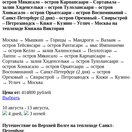
остров Мякисало – остров Карпансаари – Сортавала –
залив Хиденселькя – остров Тулолансаари – остров
Хонкасало – остров Орьятсаари – остров Воспоминаний –
Санкт-Петербург (2 дня) – остров Ореховый – Свирьстрой
– Петрозаводск – Кижи – Кузино – Углич – Москва на
теплоходе Княжна Виктория
Москва → Мышкин → Горицы → Мандроги → Валаам →
остров Тейсянсари → остров Рантасари → мыс Импиниеми
→ остров Келло → залив Халинселькя → Пеллотсари →
Лаппи → остров Мякисало → остров Карпансаари →
Сортавала → залив Хиденселькя → остров Тулолансаари →
остров Хонкасало → остров Орьятсаари → остров
Воспоминаний → Санкт-Петербург (2 дня) → остров
Ореховый → Свирьстрой → Петрозаводск → Кижи → Кузино
→ Углич → Москва
Цена от:
414800 рублей
Выбрать
10 августа - 13 августа,
4 дней,
3 ночей
Путешествие по Верхней Волге на теплоходе Санкт-
Петербург