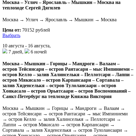
Москва – Углич – Ярославль – Мышкин – Москва на
теплоходе Сергей Дягилев
Москва → Углич → Ярославль → Мышкин → Москва
Цена от:
70152 рублей
Выбрать
10 августа - 16 августа,
7 дней,
6 ночей
Москва – Мышкин – Горицы – Мандроги – Валаам –
остров Тейсянсари – остров Рантасари – мыс Импиниеми –
остров Келло – залив Халинселькя – Пеллотсари – Лаппи –
остров Мякисало – остров Карпансаари – Сортавала –
залив Хиденселькя – остров Тулолансаари – остров
Хонкасало – остров Орьятсаари – остров Воспоминаний –
Санкт-Петербург на теплоходе Княжна Виктория
Москва → Мышкин → Горицы → Мандроги → Валаам →
остров Тейсянсари → остров Рантасари → мыс Импиниеми
→ остров Келло → залив Халинселькя → Пеллотсари →
Лаппи → остров Мякисало → остров Карпансаари →
Сортавала → залив Хиденселькя → остров Тулолансаари →
остров Хонкасало → остров Орьятсаари → остров