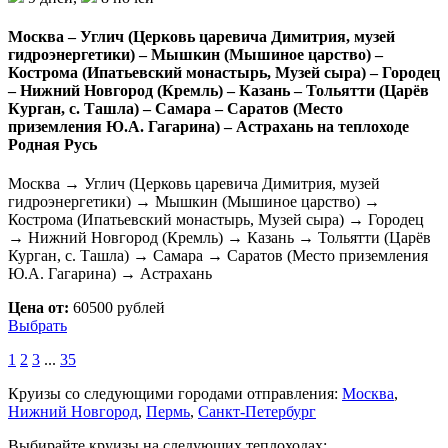
Москва – Углич (Церковь царевича Димитрия, музей
гидроэнергетики) – Мышкин (Мышиное царство) –
Кострома (Ипатьевский монастырь, Музей сыра) – Городец
– Нижний Новгород (Кремль) – Казань – Тольятти (Царёв
Курган, с. Ташла) – Самара – Саратов (Место
приземления Ю.А. Гагарина) – Астрахань на теплоходе
Родная Русь
Москва → Углич (Церковь царевича Димитрия, музей
гидроэнергетики) → Мышкин (Мышиное царство) →
Кострома (Ипатьевский монастырь, Музей сыра) → Городец
→ Нижний Новгород (Кремль) → Казань → Тольятти (Царёв
Курган, с. Ташла) → Самара → Саратов (Место приземления
Ю.А. Гагарина) → Астрахань
Цена от:
60500 рублей
Выбрать
1
2
3
...
35
Круизы со следующими городами отправления:
Москва
,
Нижний Новгород
,
Пермь
,
Санкт-Петербург
Выбирайте круизы на следующих теплоходах: