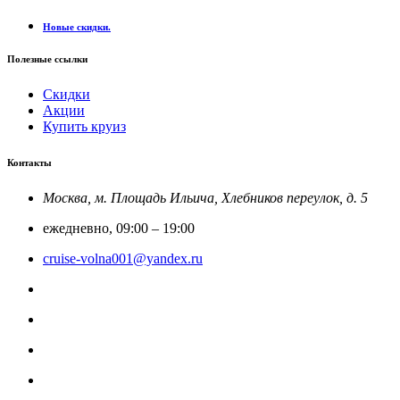
Новые скидки.
Полезные ссылки
Скидки
Акции
Купить круиз
Контакты
Москва, м. Площадь Ильича, Хлебников переулок, д. 5
ежедневно, 09:00 – 19:00
cruise-volna001@yandex.ru
8-800-201-52-23
Круиз Россия
@rfcruise
Мы в Макс