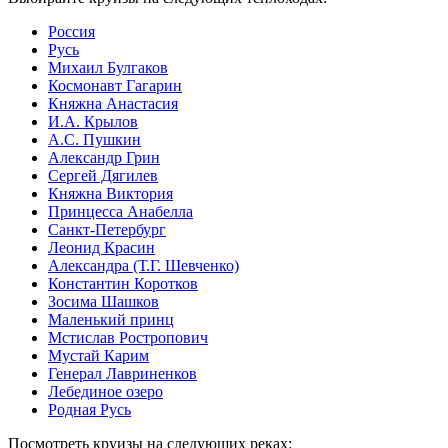
Россия
Русь
Михаил Булгаков
Космонавт Гагарин
Княжна Анастасия
И.А. Крылов
А.С. Пушкин
Александр Грин
Сергей Дягилев
Княжна Виктория
Принцесса Анабелла
Санкт-Петербург
Леонид Красин
Александра (Т.Г. Шевченко)
Константин Коротков
Зосима Шашков
Маленький принц
Мстислав Ростропович
Мустай Карим
Генерал Лавриненков
Лебединое озеро
Родная Русь
Посмотреть круизы на следующих реках: